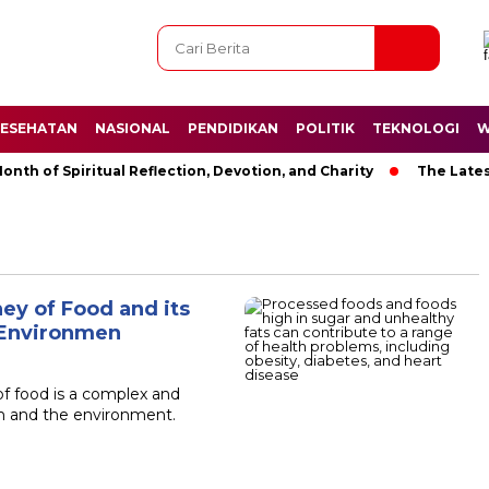
ESEHATAN
NASIONAL
PENDIDIKAN
POLITIK
TEKNOLOGI
W
h of Spiritual Reflection, Devotion, and Charity
The Latest 
ey of Food and its
 Environmen
of food is a complex and
th and the environment.