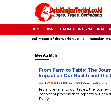
HOME
BISNIS
DAERAH
INTERNASIONAL
K
 Soccer: The Global Impact of the World Cup
Ramadan: A Mont
Berita
Bali
From Farm to Table: The Journ
Impact on Our Health and the
Bali
|
Wisata
| Selasa, 28 Maret 2023 - 23:38 WIB
From the farm to our tables, the journey 
important process that impacts our heal
Every…