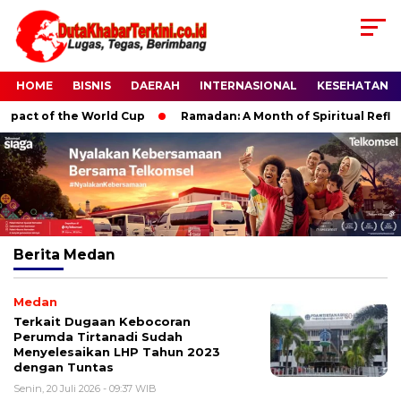
HOME
BISNIS
DAERAH
INTERNASIONAL
KESEHATAN
pact of the World Cup
Ramadan: A Month of Spiritual Reflecti
Berita
Medan
Medan
Terkait Dugaan Kebocoran
Perumda Tirtanadi Sudah
Menyelesaikan LHP Tahun 2023
dengan Tuntas
Senin, 20 Juli 2026 - 09:37 WIB