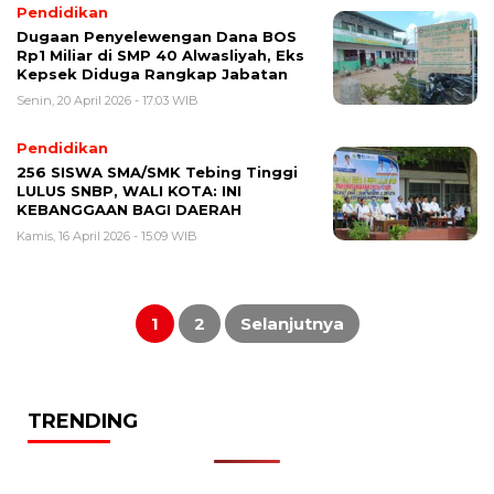
Pendidikan
Dugaan Penyelewengan Dana BOS
Rp1 Miliar di SMP 40 Alwasliyah, Eks
Kepsek Diduga Rangkap Jabatan
Senin, 20 April 2026 - 17:03 WIB
Pendidikan
256 SISWA SMA/SMK Tebing Tinggi
LULUS SNBP, WALI KOTA: INI
KEBANGGAAN BAGI DAERAH
Kamis, 16 April 2026 - 15:09 WIB
Paginasi
pos
1
2
Selanjutnya
TRENDING