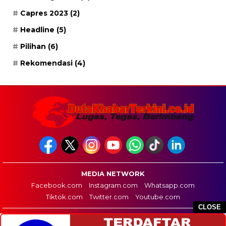
Capres 2023
(2)
Headline
(5)
Pilihan
(6)
Rekomendasi
(4)
MEDIA NETWORK
Facebook.com
Instagram.com
Whatsapp.com
Tiktok.com
Twitter.com
Youtube.com
CLOSE
HOME
REDAKSI
PEDOMAN MEDIA SIBER