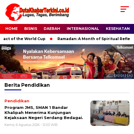
HOME
BISNIS
DAERAH
INTERNASIONAL
KESEHATAN
ct of the World Cup
Ramadan: A Month of Spiritual Reflection
Berita
Pendidikan
Pendidikan
Program JMS, SMAN 1 Bandar
Khalipah Menerima Kunjungan
Kejaksaan Negeri Serdang Bedagai.
Kamis, 6 Agustus 2026 - 12:03 WIB