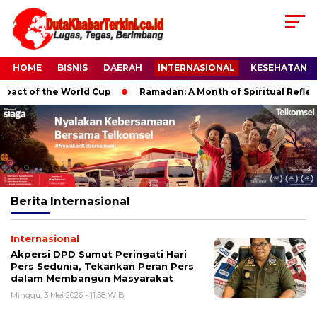
HOME
BISNIS
DAERAH
INTERNASIONAL
KESEHATAN
act of the World Cup
Ramadan: A Month of Spiritual Reflecti
Berita
Internasional
Internasional
Akpersi DPD Sumut Peringati Hari
Pers Sedunia, Tekankan Peran Pers
dalam Membangun Masyarakat
Minggu, 3 Mei 2026 - 11:58 WIB