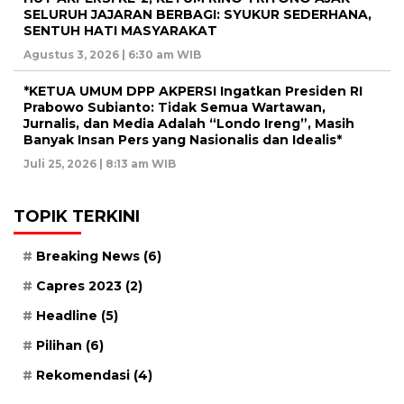
SELURUH JAJARAN BERBAGI: SYUKUR SEDERHANA,
SENTUH HATI MASYARAKAT
Agustus 3, 2026 | 6:30 am WIB
*KETUA UMUM DPP AKPERSI Ingatkan Presiden RI
Prabowo Subianto: Tidak Semua Wartawan,
Jurnalis, dan Media Adalah “Londo Ireng”, Masih
Banyak Insan Pers yang Nasionalis dan Idealis*
Juli 25, 2026 | 8:13 am WIB
TOPIK TERKINI
Breaking News
(6)
Capres 2023
(2)
Headline
(5)
Pilihan
(6)
Rekomendasi
(4)