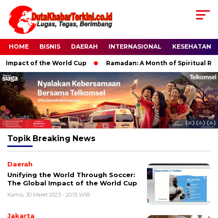
HOME
BISNIS
DAERAH
INTERNASIONAL
KESEHATAN
Impact of the World Cup
Ramadan: A Month of Spiritual Refle
Topik
Breaking News
Daerah
Unifying the World Through Soccer:
The Global Impact of the World Cup
Kamis, 30 Maret 2023 - 20:15 WIB
Jakarta