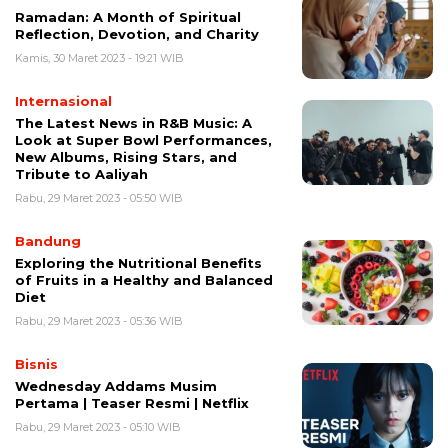
Ramadan: A Month of Spiritual
Reflection, Devotion, and Charity
Kamis, 30 Maret 2023 - 19:21 WIB
Internasional
The Latest News in R&B Music: A
Look at Super Bowl Performances,
New Albums, Rising Stars, and
Tribute to Aaliyah
Rabu, 29 Maret 2023 - 05:50 WIB
Bandung
Exploring the Nutritional Benefits
of Fruits in a Healthy and Balanced
Diet
Rabu, 29 Maret 2023 - 05:36 WIB
Bisnis
Wednesday Addams Musim
Pertama | Teaser Resmi | Netflix
Rabu, 29 Maret 2023 - 05:10 WIB