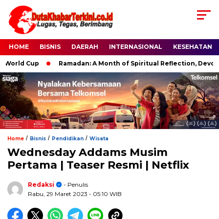
HOME
BISNIS
DAERAH
INTERNASIONAL
KESEHATAN
orld Cup
Ramadan: A Month of Spiritual Reflection, Devotion,
/
/
/
Home
Bisnis
Pendidikan
Wisata
Wednesday Addams Musim
Pertama | Teaser Resmi | Netflix
Redaksi
- Penulis
Rabu, 29 Maret 2023
- 05:10 WIB