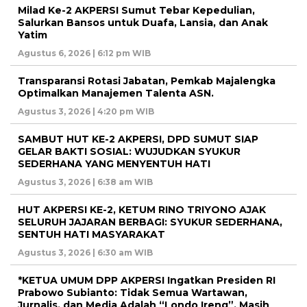
Milad Ke-2 AKPERSI Sumut Tebar Kepedulian,
Salurkan Bansos untuk Duafa, Lansia, dan Anak
Yatim
Agustus 6, 2026 | 6:12 pm WIB
Transparansi Rotasi Jabatan, Pemkab Majalengka
Optimalkan Manajemen Talenta ASN.
Agustus 3, 2026 | 4:20 pm WIB
SAMBUT HUT KE-2 AKPERSI, DPD SUMUT SIAP
GELAR BAKTI SOSIAL: WUJUDKAN SYUKUR
SEDERHANA YANG MENYENTUH HATI
Agustus 3, 2026 | 6:38 am WIB
HUT AKPERSI KE-2, KETUM RINO TRIYONO AJAK
SELURUH JAJARAN BERBAGI: SYUKUR SEDERHANA,
SENTUH HATI MASYARAKAT
Agustus 3, 2026 | 6:30 am WIB
*KETUA UMUM DPP AKPERSI Ingatkan Presiden RI
Prabowo Subianto: Tidak Semua Wartawan,
Jurnalis, dan Media Adalah “Londo Ireng”, Masih