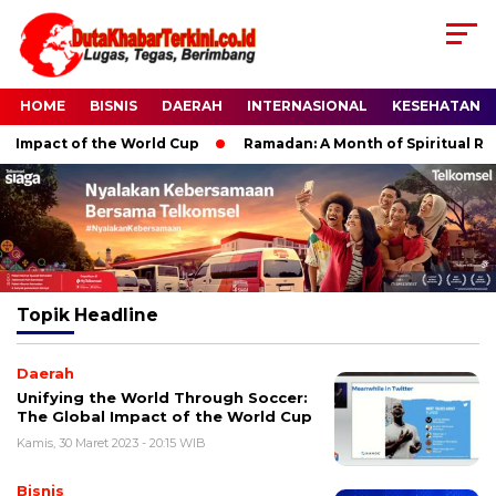
HOME
BISNIS
DAERAH
INTERNASIONAL
KESEHATAN
 Impact of the World Cup
Ramadan: A Month of Spiritual Refle
Topik
Headline
Daerah
Unifying the World Through Soccer:
The Global Impact of the World Cup
Kamis, 30 Maret 2023 - 20:15 WIB
Bisnis