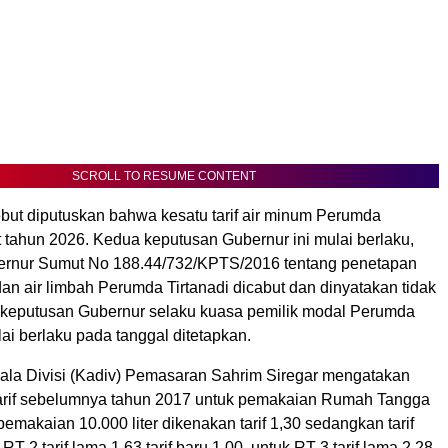
SCROLL TO RESUME CONTENT
but diputuskan bahwa kesatu tarif air minum Perumda
 tahun 2026. Kedua keputusan Gubernur ini mulai berlaku,
ernur Sumut No 188.44/732/KPTS/2016 tentang penetapan
 dan air limbah Perumda Tirtanadi dicabut dan dinyatakan tidak
a keputusan Gubernur selaku kuasa pemilik modal Perumda
ulai berlaku pada tanggal ditetapkan.
la Divisi (Kadiv) Pemasaran Sahrim Siregar mengatakan
arif sebelumnya tahun 2017 untuk pemakaian Rumah Tangga
emakaian 10.000 liter dikenakan tarif 1,30 sedangkan tarif
RT 2 tarif lama 1,63 tarif baru 1.00, untuk RT 3 tarif lama 2,28