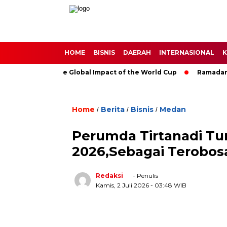
HOME
BISNIS
DAERAH
INTERNASIONAL
K
h Soccer: The Global Impact of the World Cup
Ramadan: A Mo
Home
Berita
Bisnis
Medan
/
/
/
Perumda Tirtanadi Tur
2026,Sebagai Terobos
Redaksi
- Penulis
Kamis, 2 Juli 2026
- 03:48 WIB