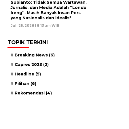
Subianto: Tidak Semua Wartawan,
Jurnalis, dan Media Adalah “Londo
Ireng”, Masih Banyak Insan Pers
yang Nasionalis dan Idealis*
Juli 25, 2026 | 8:13 am WIB
TOPIK TERKINI
Breaking News
(6)
Capres 2023
(2)
Headline
(5)
Pilihan
(6)
Rekomendasi
(4)