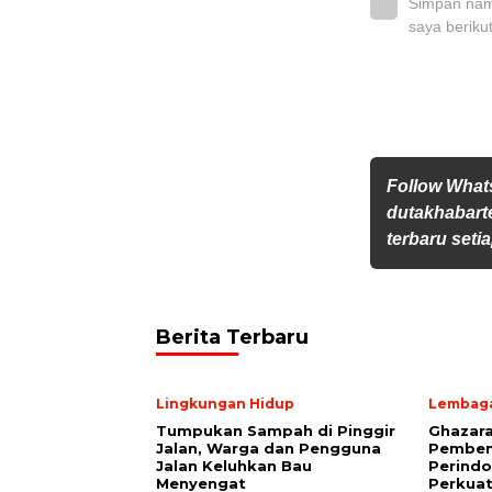
Simpan nama
saya beriku
Follow Wha
dutakhabarte
terbaru setia
Berita Terbaru
Lingkungan Hidup
Lembaga
Tumpukan Sampah di Pinggir
Ghazar
Jalan, Warga dan Pengguna
Pemben
Jalan Keluhkan Bau
Perindo
Menyengat
Perkuat