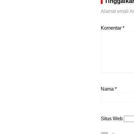
Tinggalka
Alamat email An
Komentar
*
Nama
*
Situs Web