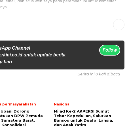
, email, dan situs web saya pada peramban ini untuk komentar
tnya.
tsApp Channel
Follow
rkini.co.id untuk update berita
p hari
Berita ini 0 kali dibaca
 permasyarakatan
Nasional
abbani Dorong
Milad Ke-2 AKPERSI Sumut
tukan DPW Pemuda
Tebar Kepedulian, Salurkan
 Sumatera Barat,
Bansos untuk Duafa, Lansia,
 Konsolidasi
dan Anak Yatim