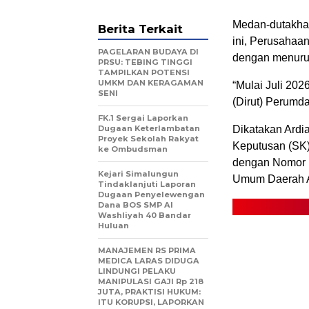
Medan-dutakhaba
Berita Terkait
ini, Perusahaa
PAGELARAN BUDAYA DI
dengan menurunk
PRSU: TEBING TINGGI
TAMPILKAN POTENSI
UMKM DAN KERAGAMAN
“Mulai Juli 202
SENI
(Dirut) Perumda
FK.1 Sergai Laporkan
Dugaan Keterlambatan
Dikatakan Ardia
Proyek Sekolah Rakyat
Keputusan (SK)
ke Ombudsman
dengan Nomor 1
Kejari Simalungun
Umum Daerah Ai
Tindaklanjuti Laporan
Dugaan Penyelewengan
Dana BOS SMP Al
Washliyah 40 Bandar
Huluan
MANAJEMEN RS PRIMA
MEDICA LARAS DIDUGA
LINDUNGI PELAKU
MANIPULASI GAJI Rp 218
JUTA, PRAKTISI HUKUM:
ITU KORUPSI, LAPORKAN