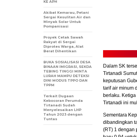
KE APH
Akibat Kemarau, Petani
Sergai Kesulitan Air dan
Minyak Solar Untuk
Pompanisasi
Proyek Cetak Sawah
Rakyat di Sergai
Diprotes Warga, Alat
Berat Dihentikan
BUKA SOSIALISASI DESA
Dalam SK terse
BINAAN IMIGRASI, SEKDA
TEBING TINGGI MINTA
Tirtanadi Sumut
LURAH MAMPU DETEKSI
keputusan Gub
DINI MODUS TPPO DAN
TPPM
tarif air minum
berlaku. Ketig
Terkait Dugaan
Kebocoran Perumda
Tirtanadi ini m
Tirtanadi Sudah
Menyelesaikan LHP
Tahun 2023 dengan
Sementara Kepa
Tuntas
dibandingkan t
(RT) 1 dengan p
baru 0,94 untuk 