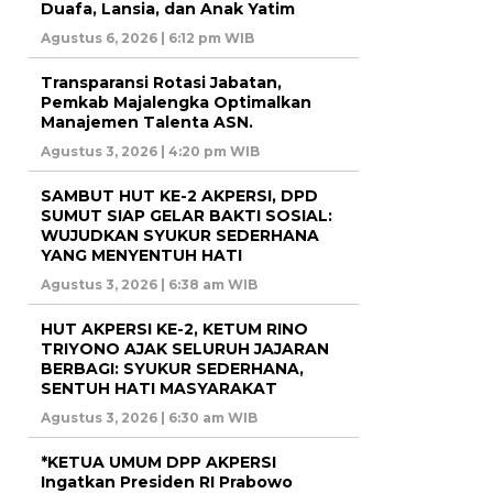
Duafa, Lansia, dan Anak Yatim
Agustus 6, 2026 | 6:12 pm WIB
Transparansi Rotasi Jabatan,
Pemkab Majalengka Optimalkan
Manajemen Talenta ASN.
Agustus 3, 2026 | 4:20 pm WIB
SAMBUT HUT KE-2 AKPERSI, DPD
SUMUT SIAP GELAR BAKTI SOSIAL:
WUJUDKAN SYUKUR SEDERHANA
YANG MENYENTUH HATI
Agustus 3, 2026 | 6:38 am WIB
HUT AKPERSI KE-2, KETUM RINO
TRIYONO AJAK SELURUH JAJARAN
BERBAGI: SYUKUR SEDERHANA,
SENTUH HATI MASYARAKAT
Agustus 3, 2026 | 6:30 am WIB
*KETUA UMUM DPP AKPERSI
Ingatkan Presiden RI Prabowo