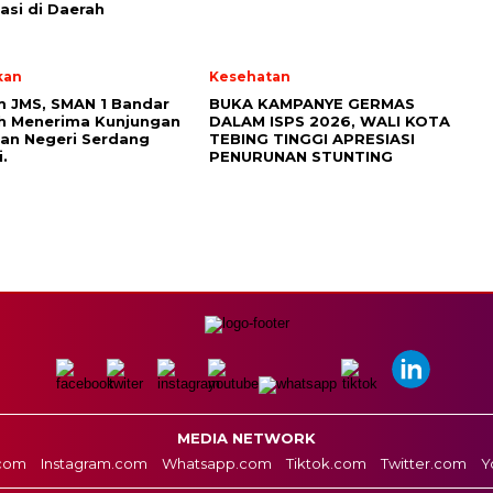
asi di Daerah
kan
Kesehatan
 JMS, SMAN 1 Bandar
BUKA KAMPANYE GERMAS
h Menerima Kunjungan
DALAM ISPS 2026, WALI KOTA
an Negeri Serdang
TEBING TINGGI APRESIASI
.
PENURUNAN STUNTING
MEDIA NETWORK
com
Instagram.com
Whatsapp.com
Tiktok.com
Twitter.com
Y