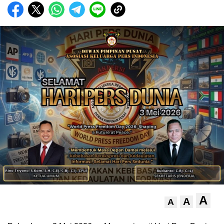
A
A
A