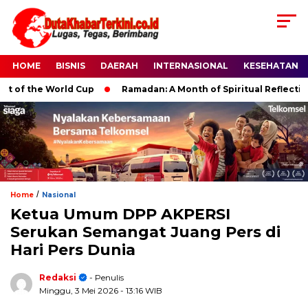
HOME
BISNIS
DAERAH
INTERNASIONAL
KESEHATAN
f the World Cup
Ramadan: A Month of Spiritual Reflection, De
/
Home
Nasional
Ketua Umum DPP AKPERSI
Serukan Semangat Juang Pers di
Hari Pers Dunia
Redaksi
- Penulis
Minggu, 3 Mei 2026
- 13:16 WIB