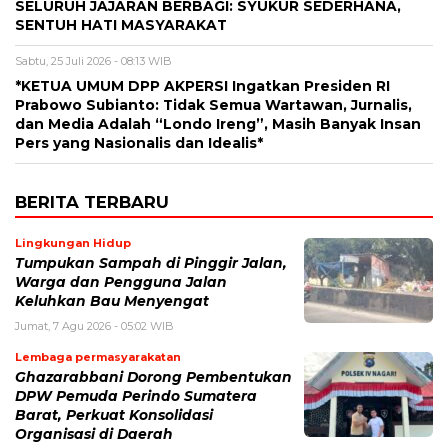
SELURUH JAJARAN BERBAGI: SYUKUR SEDERHANA,
SENTUH HATI MASYARAKAT
Sabtu, 25 Juli 2026 - 08:13 WIB
*KETUA UMUM DPP AKPERSI Ingatkan Presiden RI
Prabowo Subianto: Tidak Semua Wartawan, Jurnalis,
dan Media Adalah “Londo Ireng”, Masih Banyak Insan
Pers yang Nasionalis dan Idealis*
BERITA TERBARU
Lingkungan Hidup
Tumpukan Sampah di Pinggir Jalan,
Warga dan Pengguna Jalan
Keluhkan Bau Menyengat
Jumat, 7 Agu 2026 - 05:02 WIB
Lembaga permasyarakatan
Ghazarabbani Dorong Pembentukan
DPW Pemuda Perindo Sumatera
Barat, Perkuat Konsolidasi
Organisasi di Daerah