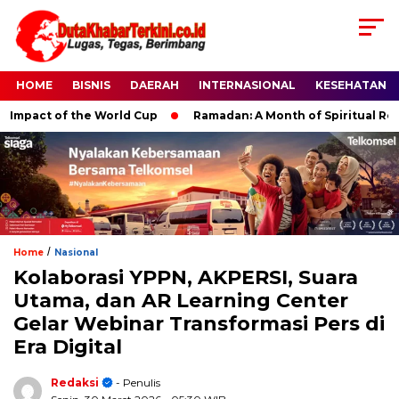
HOME
BISNIS
DAERAH
INTERNASIONAL
KESEHATAN
pact of the World Cup
Ramadan: A Month of Spiritual Reflecti
/
Home
Nasional
Kolaborasi YPPN, AKPERSI, Suara
Utama, dan AR Learning Center
Gelar Webinar Transformasi Pers di
Era Digital
Redaksi
- Penulis