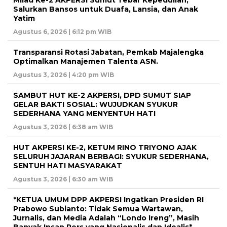
Salurkan Bansos untuk Duafa, Lansia, dan Anak
Yatim
Agustus 6, 2026 | 6:12 pm WIB
Transparansi Rotasi Jabatan, Pemkab Majalengka
Optimalkan Manajemen Talenta ASN.
Agustus 3, 2026 | 4:20 pm WIB
SAMBUT HUT KE-2 AKPERSI, DPD SUMUT SIAP
GELAR BAKTI SOSIAL: WUJUDKAN SYUKUR
SEDERHANA YANG MENYENTUH HATI
Agustus 3, 2026 | 6:38 am WIB
HUT AKPERSI KE-2, KETUM RINO TRIYONO AJAK
SELURUH JAJARAN BERBAGI: SYUKUR SEDERHANA,
SENTUH HATI MASYARAKAT
Agustus 3, 2026 | 6:30 am WIB
*KETUA UMUM DPP AKPERSI Ingatkan Presiden RI
Prabowo Subianto: Tidak Semua Wartawan,
Jurnalis, dan Media Adalah “Londo Ireng”, Masih
Banyak Insan Pers yang Nasionalis dan Idealis*