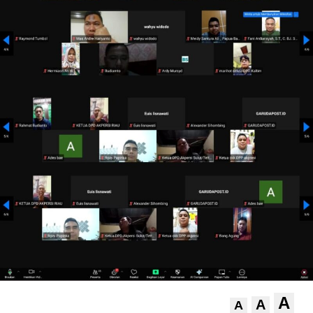
A
A
A