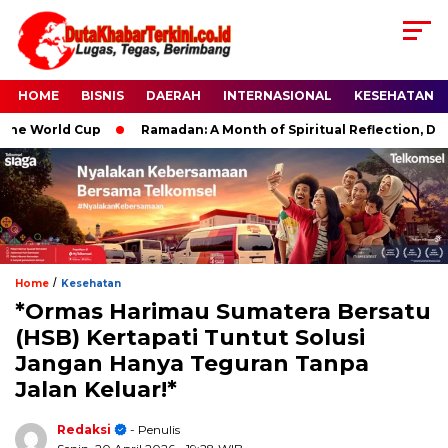
HOME
BISNIS
DAERAH
INTERNASIONAL
KESEHATAN
World Cup
Ramadan: A Month of Spiritual Reflection, Devotion
/
Home
Kesehatan
*Ormas Harimau Sumatera Bersatu
(HSB) Kertapati Tuntut Solusi
Jangan Hanya Teguran Tanpa
Jalan Keluar!*
Redaksi
- Penulis