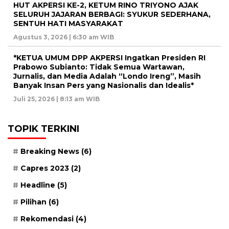
HUT AKPERSI KE-2, KETUM RINO TRIYONO AJAK
SELURUH JAJARAN BERBAGI: SYUKUR SEDERHANA,
SENTUH HATI MASYARAKAT
Agustus 3, 2026 | 6:30 am WIB
*KETUA UMUM DPP AKPERSI Ingatkan Presiden RI
Prabowo Subianto: Tidak Semua Wartawan,
Jurnalis, dan Media Adalah “Londo Ireng”, Masih
Banyak Insan Pers yang Nasionalis dan Idealis*
Juli 25, 2026 | 8:13 am WIB
TOPIK TERKINI
Breaking News
(6)
Capres 2023
(2)
Headline
(5)
Pilihan
(6)
Rekomendasi
(4)