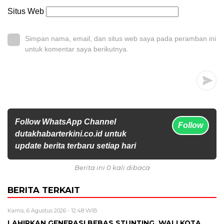
Situs Web
Simpan nama, email, dan situs web saya pada peramban ini
untuk komentar saya berikutnya.
Follow WhatsApp Channel
Follow
dutakhabarterkini.co.id untuk
update berita terbaru setiap hari
Berita ini 0 kali dibaca
BERITA TERKAIT
Kamis, 6 Agustus 2026 - 12:48 WIB
LAHIRKAN GENERASI BEBAS STUNTING, WALI KOTA