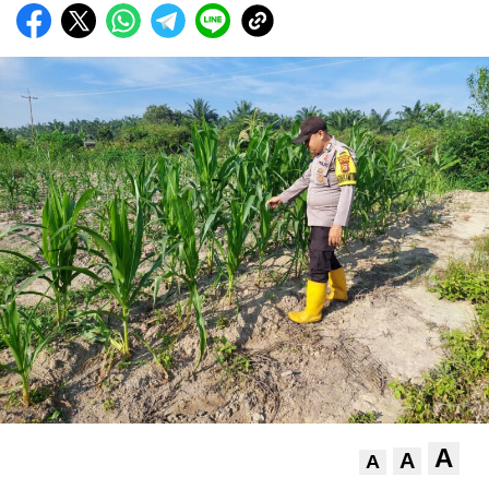
A
A
A