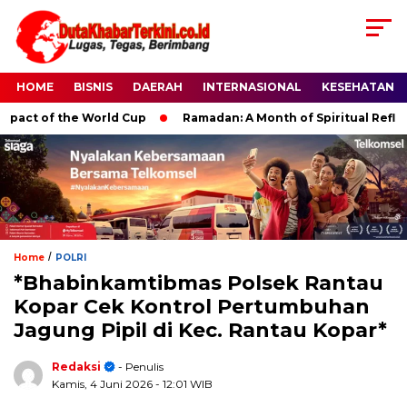
HOME
BISNIS
DAERAH
INTERNASIONAL
KESEHATAN
ct of the World Cup
Ramadan: A Month of Spiritual Reflection
/
Home
POLRI
*Bhabinkamtibmas Polsek Rantau
Kopar Cek Kontrol Pertumbuhan
Jagung Pipil di Kec. Rantau Kopar*
Redaksi
- Penulis
Kamis, 4 Juni 2026
- 12:01 WIB