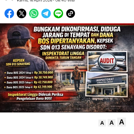
Kamis, 16 April 2026
- 08:40 WIB
A
A
A