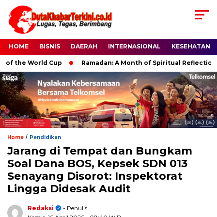
HOME
BISNIS
DAERAH
INTERNASIONAL
KESEHATAN
the World Cup
Ramadan: A Month of Spiritual Reflection, Devo
/
Home
Pendidikan
Jarang di Tempat dan Bungkam
Soal Dana BOS, Kepsek SDN 013
Senayang Disorot: Inspektorat
Lingga Didesak Audit
Redaksi
- Penulis