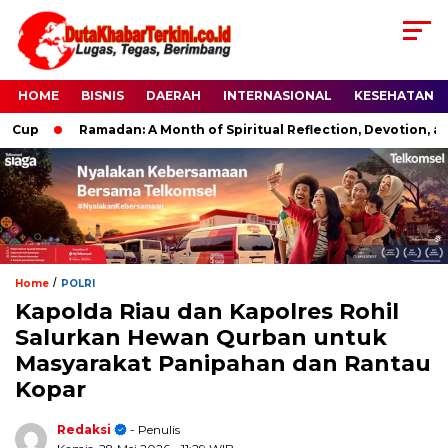
HOME
BISNIS
DAERAH
INTERNASIONAL
KESEHATAN
Ramadan: A Month of Spiritual Reflection, Devotion, and Charit
/
Home
POLRI
Kapolda Riau dan Kapolres Rohil
Salurkan Hewan Qurban untuk
Masyarakat Panipahan dan Rantau
Kopar
Redaksi
- Penulis