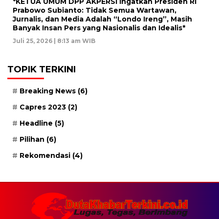
*KETUA UMUM DPP AKPERSI Ingatkan Presiden RI
Prabowo Subianto: Tidak Semua Wartawan,
Jurnalis, dan Media Adalah “Londo Ireng”, Masih
Banyak Insan Pers yang Nasionalis dan Idealis*
Juli 25, 2026 | 8:13 am WIB
TOPIK TERKINI
Breaking News
(6)
Capres 2023
(2)
Headline
(5)
Pilihan
(6)
Rekomendasi
(4)