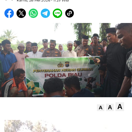
Kamis, 28 Mei 2026
- 11:29 WIB
A
A
A