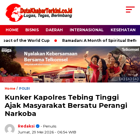
HOME
BISNIS
DAERAH
INTERNASIONAL
KESEHATAN
t of the World Cup
Ramadan: A Month of Spiritual Reflection,
/
Home
POLRI
Kunker Kapolres Tebing Tinggi
Ajak Masyarakat Bersatu Perangi
Narkoba
Redaksi
- Penulis
Jumat, 29 Mei 2026
- 06:54 WIB