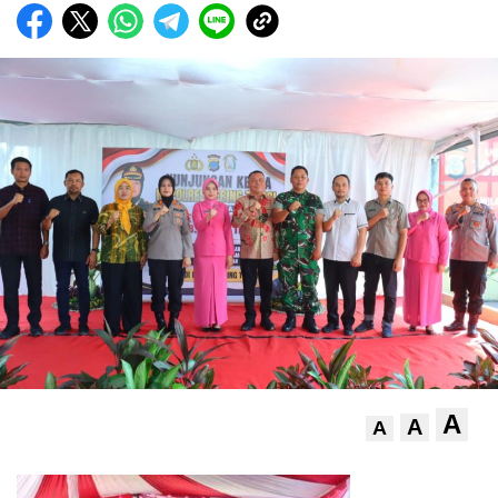
A
A
A