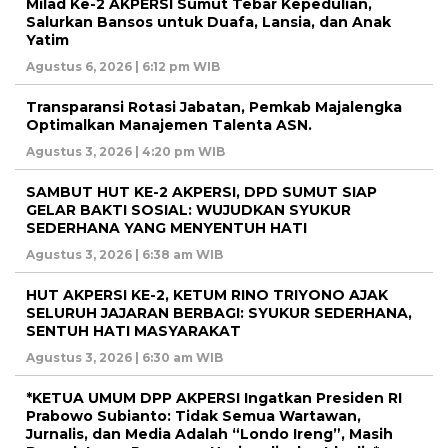
Milad Ke-2 AKPERSI Sumut Tebar Kepedulian,
Salurkan Bansos untuk Duafa, Lansia, dan Anak
Yatim
Agustus 6, 2026 | 6:12 pm WIB
Transparansi Rotasi Jabatan, Pemkab Majalengka
Optimalkan Manajemen Talenta ASN.
Agustus 3, 2026 | 4:20 pm WIB
SAMBUT HUT KE-2 AKPERSI, DPD SUMUT SIAP
GELAR BAKTI SOSIAL: WUJUDKAN SYUKUR
SEDERHANA YANG MENYENTUH HATI
Agustus 3, 2026 | 6:38 am WIB
HUT AKPERSI KE-2, KETUM RINO TRIYONO AJAK
SELURUH JAJARAN BERBAGI: SYUKUR SEDERHANA,
SENTUH HATI MASYARAKAT
Agustus 3, 2026 | 6:30 am WIB
*KETUA UMUM DPP AKPERSI Ingatkan Presiden RI
Prabowo Subianto: Tidak Semua Wartawan,
Jurnalis, dan Media Adalah “Londo Ireng”, Masih