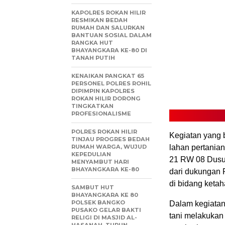
KAPOLRES ROKAN HILIR
RESMIKAN BEDAH
RUMAH DAN SALURKAN
BANTUAN SOSIAL DALAM
RANGKA HUT
BHAYANGKARA KE-80 DI
TANAH PUTIH
KENAIKAN PANGKAT 65
PERSONEL POLRES ROHIL
DIPIMPIN KAPOLRES
ROKAN HILIR DORONG
TINGKATKAN
PROFESIONALISME
POLRES ROKAN HILIR
Kegiatan yang 
TINJAU PROGRES BEDAH
RUMAH WARGA, WUJUD
lahan pertania
KEPEDULIAN
21 RW 08 Dusu
MENYAMBUT HARI
BHAYANGKARA KE-80
dari dukungan 
di bidang keta
SAMBUT HUT
BHAYANGKARA KE 80
POLSEK BANGKO
Dalam kegiatan
PUSAKO GELAR BAKTI
tani melakuka
RELIGI DI MASJID AL-