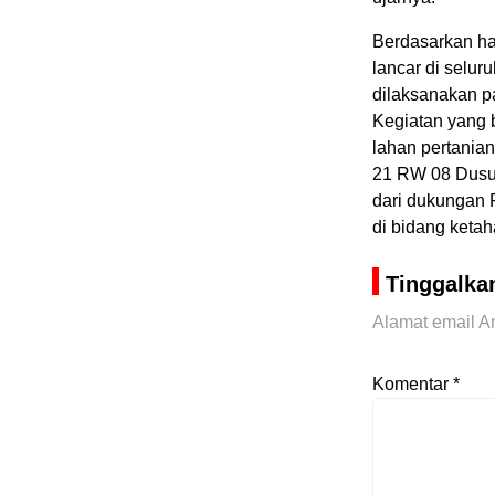
Berdasarkan ha
lancar di selur
dilaksanakan p
Kegiatan yang 
lahan pertania
21 RW 08 Dusu
dari dukungan 
di bidang keta
Tinggalka
Alamat email An
Komentar
*