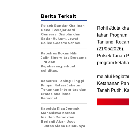
Berita Terkait
Polsek Bandar Khalipah
Rohil //duta kh
Bekali Pelajar Jadi
Generasi Disiplin dan
lahan Program
Sadar Hukum, Lewat
Tanjung, Kecam
Police Goes to School.
(21/05/2026).
Kapolres Rokan Hilir
Polsek Tanah 
Jalin Sinergitas Bersama
TNI dan
program ketaha
Kejaksaan,perkuat
soliditas.
melalui kegiat
Kapolres Tebing Tinggi
Ketahanan Pan
Pimpin Rotasi Jabatan,
Tekankan Integritas dan
Tanah Putih, Ka
Profesionalisme
Personel
Kapolda Riau Jenguk
Mahasiswa Korban
Insiden Demo dan
Berjanji Akan Usut
Tuntas Siapa Pelakunya