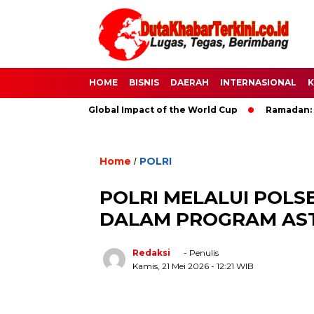
HOME
BISNIS
DAERAH
INTERNASIONAL
K
 Soccer: The Global Impact of the World Cup
Ramadan: A Mon
Home
POLRI
/
POLRI MELALUI POLS
DALAM PROGRAM ASTA
Redaksi
- Penulis
Kamis, 21 Mei 2026
- 12:21 WIB