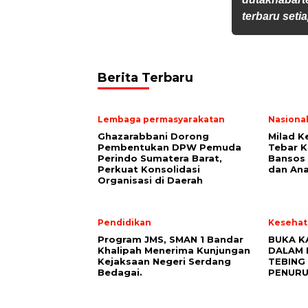
terbaru setia
Berita Terbaru
Lembaga permasyarakatan
Nasiona
Ghazarabbani Dorong
Milad K
Pembentukan DPW Pemuda
Tebar K
Perindo Sumatera Barat,
Bansos 
Perkuat Konsolidasi
dan Ana
Organisasi di Daerah
Pendidikan
Kesehat
Program JMS, SMAN 1 Bandar
BUKA K
Khalipah Menerima Kunjungan
DALAM 
Kejaksaan Negeri Serdang
TEBING 
Bedagai.
PENURU