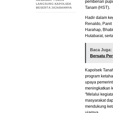
HASANAH. TURUN
pemberian pupu
LANGSUNG KAPOLSEK
Tanam (HST).
BESERTA JAJARANNYA
Hadir dalam ke
Renaldo, Panit
Harahap, Bhab
Hutabarat, sert
Baca Juga:
Bersatu Pe
Kapolsek Tanah
program ketah
upaya pemerint
meningkatkan k
“Melalui kegiat
masyarakat dap
mendukung ket
ujarnya.