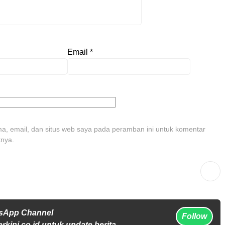
Email
*
, email, dan situs web saya pada peramban ini untuk komentar
tnya.
tsApp Channel
Follow
rkini.co.id untuk update berita