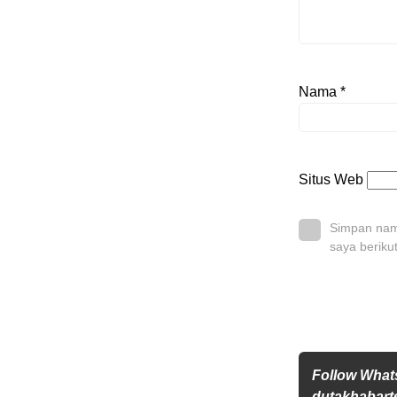
Nama
*
Situs Web
Simpan nama
saya beriku
Follow Wha
dutakhabarte