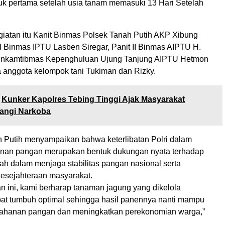
k pertama setelah usia tanam memasuki 13 Hari Setelah
giatan itu Kanit Binmas Polsek Tanah Putih AKP Xibung
 I Binmas IPTU Lasben Siregar, Panit II Binmas AIPTU H.
inkamtibmas Kepenghuluan Ujung Tanjung AIPTU Hetmon
a anggota kelompok tani Tukiman dan Rizky.
Kunker Kapolres Tebing Tinggi Ajak Masyarakat
rangi Narkoba
 Putih menyampaikan bahwa keterlibatan Polri dalam
anan pangan merupakan bentuk dukungan nyata terhadap
ah dalam menjaga stabilitas pangan nasional serta
esejahteraan masyarakat.
an ini, kami berharap tanaman jagung yang dikelola
at tumbuh optimal sehingga hasil panennya nanti mampu
ahanan pangan dan meningkatkan perekonomian warga,”