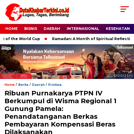
HOME
BISNIS
DAERAH
INTERNASIONAL
KESEHATAN
 World Cup
Ramadan: A Month of Spiritual Reflection, Devotio
/
/
/
Home
Berita
Daerah
Pristiwa
Ribuan Purnakarya PTPN IV
Berkumpul di Wisma Regional 1
Gunung Pamela:
Penandatanganan Berkas
Pembayaran Kompensasi Beras
Dilaksanakan