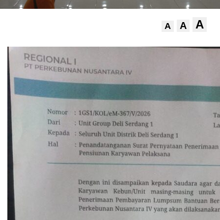
A
A
A