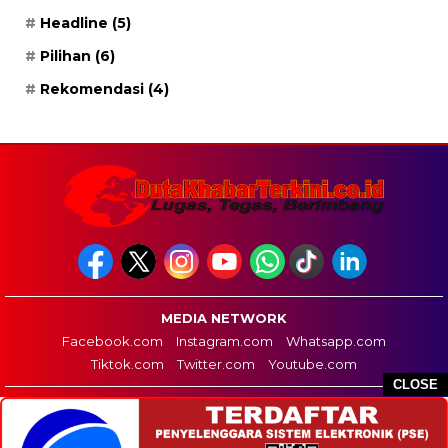
Headline
(5)
Pilihan
(6)
Rekomendasi
(4)
MEDIA NETWORK
Facebook.com
Instagram.com
Whatsapp.com
Tiktok.com
Twitter.com
Youtube.com
CLOSE
HOME
REDAKSI
PEDOMAN MEDIA SIBER
DISCLAIMER
INFO IKLAN