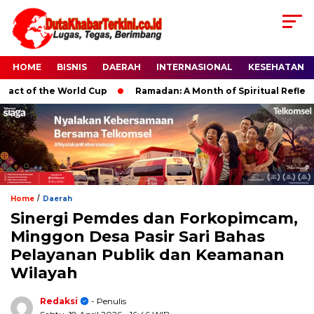
HOME
BISNIS
DAERAH
INTERNASIONAL
KESEHATAN
 of the World Cup
Ramadan: A Month of Spiritual Reflection,
/
Home
Daerah
Sinergi Pemdes dan Forkopimcam,
Minggon Desa Pasir Sari Bahas
Pelayanan Publik dan Keamanan
Wilayah
Redaksi
- Penulis