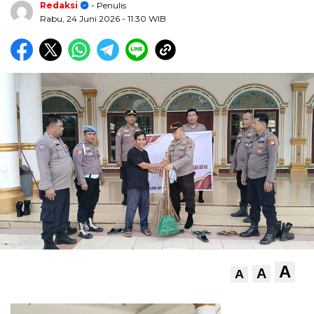
Redaksi
- Penulis
Rabu, 24 Juni 2026
- 11:30 WIB
A
A
A