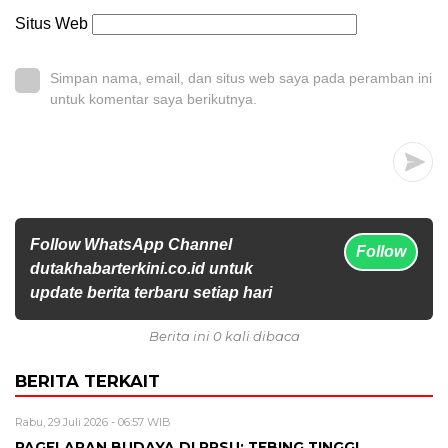
Situs Web
Simpan nama, email, dan situs web saya pada peramban ini
untuk komentar saya berikutnya.
Follow WhatsApp Channel
Follow
dutakhabarterkini.co.id untuk
update berita terbaru setiap hari
Berita ini 0 kali dibaca
BERITA TERKAIT
Rabu, 29 Juli 2026 - 06:57 WIB
PAGELARAN BUDAYA DI PRSU: TEBING TINGGI