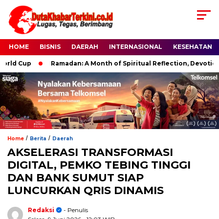
HOME
BISNIS
DAERAH
INTERNASIONAL
KESEHATAN
Cup
Ramadan: A Month of Spiritual Reflection, Devotion, and 
/
/
Home
Berita
Daerah
AKSELERASI TRANSFORMASI
DIGITAL, PEMKO TEBING TINGGI
DAN BANK SUMUT SIAP
LUNCURKAN QRIS DINAMIS
Redaksi
- Penulis