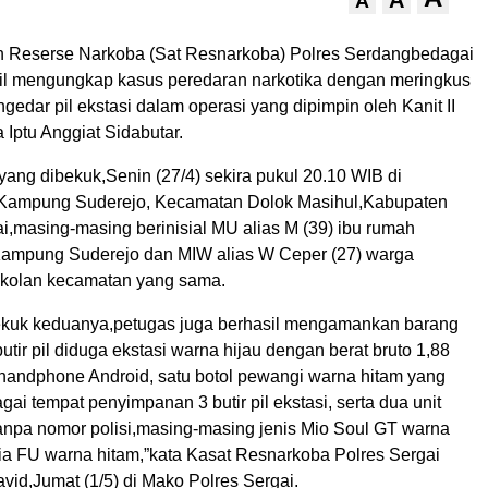
A
A
n Reserse Narkoba (Sat Resnarkoba) Polres Serdangbedagai
sil mengungkap kasus peredaran narkotika dengan meringkus
gedar pil ekstasi dalam operasi yang dipimpin oleh Kanit II
Iptu Anggiat Sidabutar.
ang dibekuk,Senin (27/4) sekira pukul 20.10 WIB di
 Kampung Suderejo, Kecamatan Dolok Masihul,Kabupaten
,masing-masing berinisial MU alias M (39) ibu rumah
ampung Suderejo dan MIW alias W Ceper (27) warga
olan kecamatan yang sama.
ekuk keduanya,petugas juga berhasil mengamankan barang
butir pil diduga ekstasi warna hijau dengan berat bruto 1,88
t handphone Android, satu botol pewangi warna hitam yang
ai tempat penyimpanan 3 butir pil ekstasi, serta dua unit
anpa nomor polisi,masing-masing jenis Mio Soul GT warna
ia FU warna hitam,”kata Kasat Resnarkoba Polres Sergai
vid,Jumat (1/5) di Mako Polres Sergai.