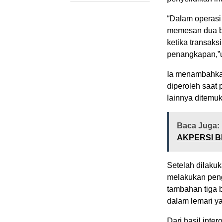
“Dalam operasi
memesan dua but
ketika transak
penangkapan,”u
Ia menambahkan,
diperoleh saat 
lainnya ditemu
Baca Juga:
AKPERSI B
Setelah dilaku
melakukan pen
tambahan tiga b
dalam lemari y
Dari hasil inte