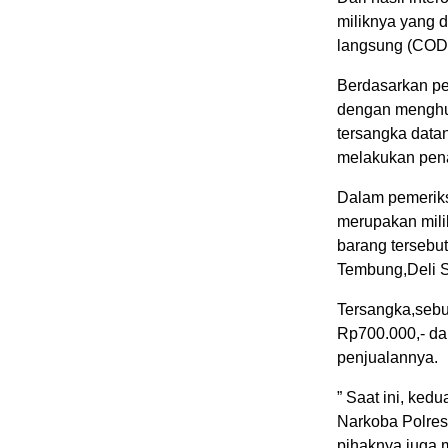
miliknya yang d
langsung (COD)
Berdasarkan p
dengan menghub
tersangka datan
melakukan pen
Dalam pemeriks
merupakan mili
barang tersebut
Tembung,Deli 
Tersangka,sebu
Rp700.000,- da
penjualannya.
” Saat ini, ked
Narkoba Polres
pihaknya juga