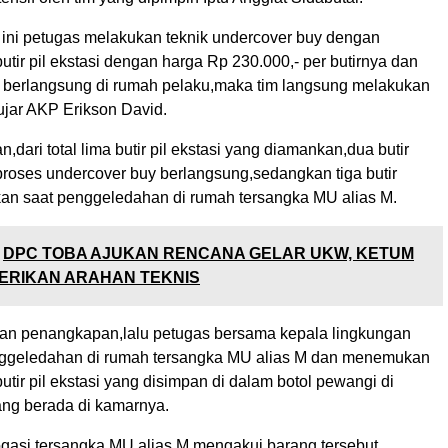
 ini petugas melakukan teknik undercover buy dengan
ir pil ekstasi dengan harga Rp 230.000,- per butirnya dan
si berlangsung di rumah pelaku,maka tim langsung melakukan
jar AKP Erikson David.
dari total lima butir pil ekstasi yang diamankan,dua butir
proses undercover buy berlangsung,sedangkan tiga butir
kan saat penggeledahan di rumah tersangka MU alias M.
DPC TOBA AJUKAN RENCANA GELAR UKW, KETUM
ERIKAN ARAHAN TEKNIS
kan penangkapan,lalu petugas bersama kepala lingkungan
ggeledahan di rumah tersangka MU alias M dan menemukan
utir pil ekstasi yang disimpan di dalam botol pewangi di
ang berada di kamarnya.
rogasi,tersangka MU alias M mengakui barang tersebut