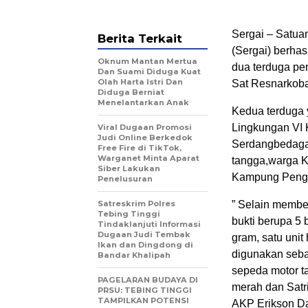
Sergai – Satua
Berita Terkait
(Sergai) berha
Oknum Mantan Mertua
dua terduga pen
Dan Suami Diduga Kuat
Olah Harta Istri Dan
Sat Resnarkoba 
Diduga Berniat
Menelantarkan Anak
Kedua terduga y
Lingkungan VI
Viral Dugaan Promosi
Judi Online Berkedok
Serdangbedagai
Free Fire di TikTok,
Warganet Minta Aparat
tangga,warga K
Siber Lakukan
Kampung Pengk
Penelusuran
Satreskrim Polres
” Selain memb
Tebing Tinggi
bukti berupa 5 
Tindaklanjuti Informasi
Dugaan Judi Tembak
gram, satu uni
Ikan dan Dingdong di
digunakan sebag
Bandar Khalipah
sepeda motor t
PAGELARAN BUDAYA DI
merah dan Satr
PRSU: TEBING TINGGI
TAMPILKAN POTENSI
AKP Erikson Da