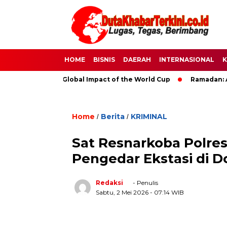
HOME
BISNIS
DAERAH
INTERNASIONAL
K
Soccer: The Global Impact of the World Cup
Ramadan: A Mont
Home
Berita
KRIMINAL
/
/
Sat Resnarkoba Polre
Pengedar Ekstasi di D
Redaksi
- Penulis
Sabtu, 2 Mei 2026
- 07:14 WIB