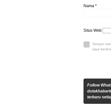
Nama
*
Situs Web
Simpan nama
saya beriku
Follow Wha
dutakhabarte
terbaru setia