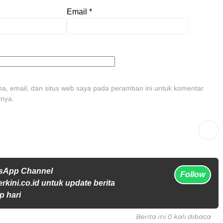
Email
*
, email, dan situs web saya pada peramban ini untuk komentar
tnya.
tsApp Channel
Follow
rkini.co.id untuk update berita
p hari
Berita ini 0 kali dibaca