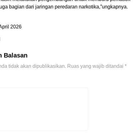
uga bagian dari jaringan peredaran narkotika,”ungkapnya.
April 2026
N
n Balasan
da tidak akan dipublikasikan.
Ruas yang wajib ditandai
*