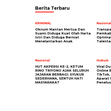
Berita Terbaru
KRIMINAL
Nasiona
Oknum Mantan Mertua Dan
Transpa
Suami Diduga Kuat Olah Harta
Pemkab
Istri Dan Diduga Berniat
Optima
Menelantarkan Anak
Talenta
Nasional
Hukum
HUT AKPERSI KE-2, KETUM
Viral D
RINO TRIYONO AJAK SELURUH
Online 
JAJARAN BERBAGI: SYUKUR
TikTok,
SEDERHANA, SENTUH HATI
Aparat 
MASYARAKAT
Penelus