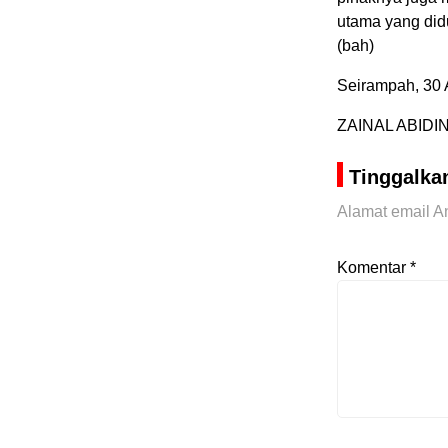
utama yang did
(bah)
Seirampah, 30 
ZAINAL ABIDI
Tinggalka
Alamat email An
Komentar
*