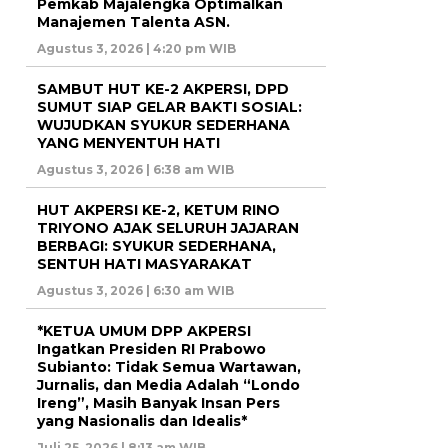
Pemkab Majalengka Optimalkan
Manajemen Talenta ASN.
Agustus 3, 2026 | 4:20 pm WIB
SAMBUT HUT KE-2 AKPERSI, DPD
SUMUT SIAP GELAR BAKTI SOSIAL:
WUJUDKAN SYUKUR SEDERHANA
YANG MENYENTUH HATI
Agustus 3, 2026 | 6:38 am WIB
HUT AKPERSI KE-2, KETUM RINO
TRIYONO AJAK SELURUH JAJARAN
BERBAGI: SYUKUR SEDERHANA,
SENTUH HATI MASYARAKAT
Agustus 3, 2026 | 6:30 am WIB
*KETUA UMUM DPP AKPERSI
Ingatkan Presiden RI Prabowo
Subianto: Tidak Semua Wartawan,
Jurnalis, dan Media Adalah “Londo
Ireng”, Masih Banyak Insan Pers
yang Nasionalis dan Idealis*
Juli 25, 2026 | 8:13 am WIB