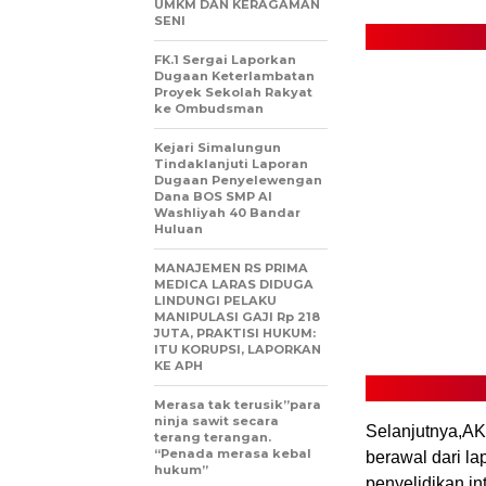
UMKM DAN KERAGAMAN
SENI
FK.1 Sergai Laporkan
Dugaan Keterlambatan
Proyek Sekolah Rakyat
ke Ombudsman
Kejari Simalungun
Tindaklanjuti Laporan
Dugaan Penyelewengan
Dana BOS SMP Al
Washliyah 40 Bandar
Huluan
MANAJEMEN RS PRIMA
MEDICA LARAS DIDUGA
LINDUNGI PELAKU
MANIPULASI GAJI Rp 218
JUTA, PRAKTISI HUKUM:
ITU KORUPSI, LAPORKAN
KE APH
Merasa tak terusik”para
ninja sawit secara
Selanjutnya,AK
terang terangan.
“Penada merasa kebal
berawal dari l
hukum”
penyelidikan in