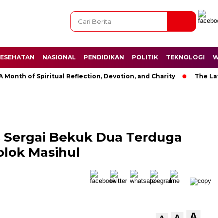
ESEHATAN
NASIONAL
PENDIDIKAN
POLITIK
TEKNOLOGI
W
h of Spiritual Reflection, Devotion, and Charity
The Latest N
s Sergai Bekuk Dua Terduga
olok Masihul
A