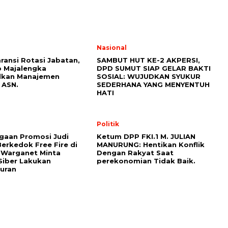
l
Nasional
ransi Rotasi Jabatan,
SAMBUT HUT KE-2 AKPERSI,
 Majalengka
DPD SUMUT SIAP GELAR BAKTI
lkan Manajemen
SOSIAL: WUJUDKAN SYUKUR
 ASN.
SEDERHANA YANG MENYENTUH
HATI
Politik
ugaan Promosi Judi
Ketum DPP FKI.1 M. JULIAN
Berkedok Free Fire di
MANURUNG: Hentikan Konflik
 Warganet Minta
Dengan Rakyat Saat
Siber Lakukan
perekonomian Tidak Baik.
uran