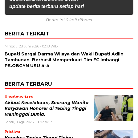
update berita terbaru setiap hari
Berita ini 0 kali dibaca
BERITA TERKAIT
Minggu, 28 Juni 2026 - 02:18 WIB
Bupati Sergai Darma Wijaya dan Wakil Bupati Adlin
Tambunan Berhasil Memperkuat Tim FC Imbangi
PS.OBGYN USU 4-4
BERITA TERBARU
Uncategorized
Akibat Kecelakaan, Seorang Wanita
Karyawan Honorer di Tebing Tinggi
Meninggal Dunia.
Sabtu, 8 Agu 2026 - 08:12 WIB
Pristiwa
Kapolres Tebing Tinggi Tinjau