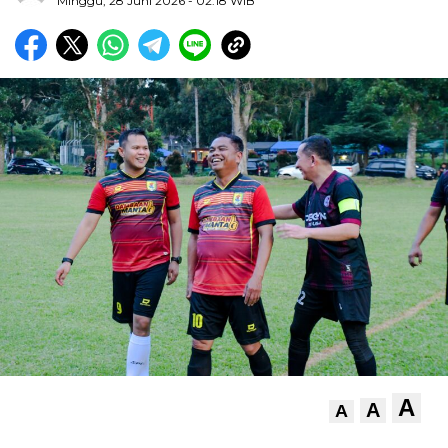
Minggu, 28 Juni 2026
- 02:18 WIB
A
A
A