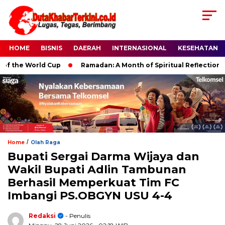
HOME
BISNIS
DAERAH
INTERNASIONAL
KESEHATAN
the World Cup
Ramadan: A Month of Spiritual Reflection, Devo
/
Home
Olah Raga
Bupati Sergai Darma Wijaya dan
Wakil Bupati Adlin Tambunan
Berhasil Memperkuat Tim FC
Imbangi PS.OBGYN USU 4-4
Redaksi
- Penulis