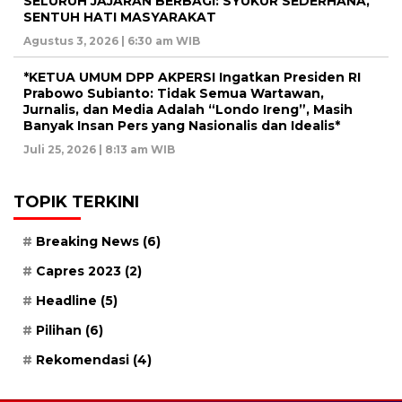
SELURUH JAJARAN BERBAGI: SYUKUR SEDERHANA,
SENTUH HATI MASYARAKAT
Agustus 3, 2026 | 6:30 am WIB
*KETUA UMUM DPP AKPERSI Ingatkan Presiden RI
Prabowo Subianto: Tidak Semua Wartawan,
Jurnalis, dan Media Adalah “Londo Ireng”, Masih
Banyak Insan Pers yang Nasionalis dan Idealis*
Juli 25, 2026 | 8:13 am WIB
TOPIK TERKINI
Breaking News
(6)
Capres 2023
(2)
Headline
(5)
Pilihan
(6)
Rekomendasi
(4)