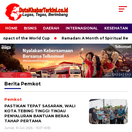
HOME
BISNIS
DAERAH
INTERNASIONAL
KESEHATAN
mpact of the World Cup
Ramadan: A Month of Spiritual Reflect
Berita
Pemkot
Pemkot
PASTIKAN TEPAT SASARAN, WALI
KOTA TEBING TINGGI TINJAU
PENYALURAN BANTUAN BERAS
TAHAP PERTAMA
Jumat, 10 Juli 2026 - 15:07 WIB