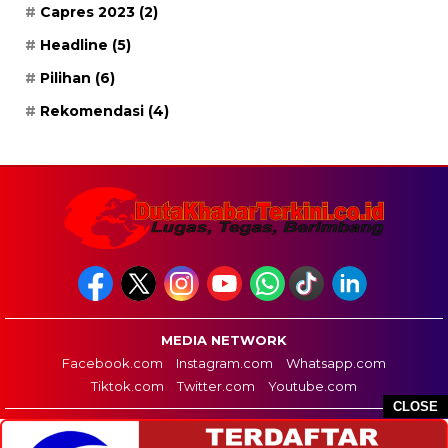
Capres 2023
(2)
Headline
(5)
Pilihan
(6)
Rekomendasi
(4)
MEDIA NETWORK
Facebook.com
Instagram.com
Whatsapp.com
Tiktok.com
Twitter.com
Youtube.com
CLOSE
HOME
REDAKSI
PEDOMAN MEDIA SIBER