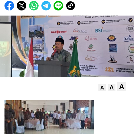
A
A
A