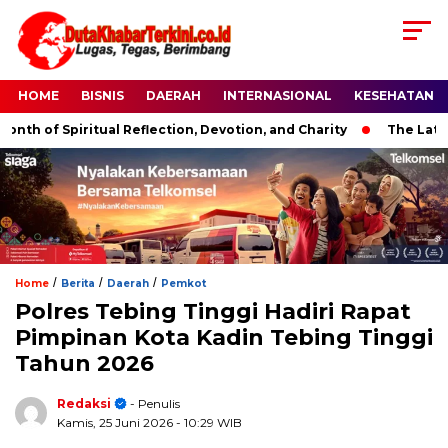
HOME
BISNIS
DAERAH
INTERNASIONAL
KESEHATAN
of Spiritual Reflection, Devotion, and Charity
The Latest New
/
/
/
Home
Berita
Daerah
Pemkot
Polres Tebing Tinggi Hadiri Rapat
Pimpinan Kota Kadin Tebing Tinggi
Tahun 2026
Redaksi
- Penulis
Kamis, 25 Juni 2026
- 10:29 WIB