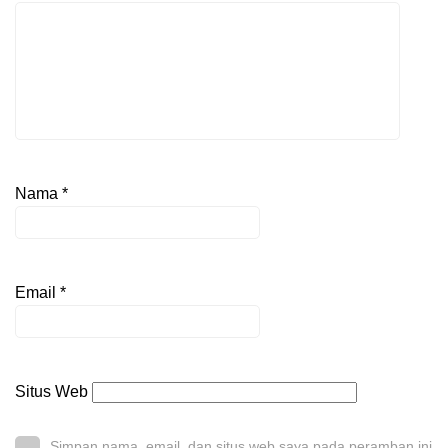
Nama
*
Email
*
Situs Web
Simpan nama, email, dan situs web saya pada peramban ini