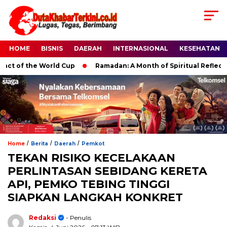
HOME
BISNIS
DAERAH
INTERNASIONAL
KESEHATAN
of the World Cup
Ramadan: A Month of Spiritual Reflection, D
/
/
/
Home
Berita
Daerah
Pemkot
TEKAN RISIKO KECELAKAAN
PERLINTASAN SEBIDANG KERETA
API, PEMKO TEBING TINGGI
SIAPKAN LANGKAH KONKRET
Redaksi
- Penulis