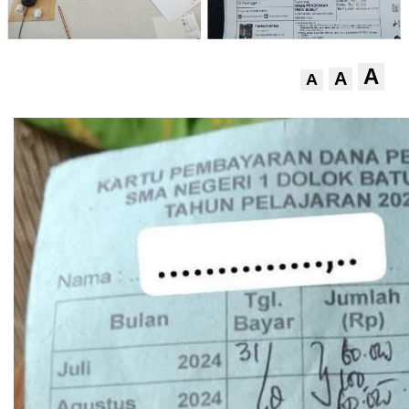
A
A
A