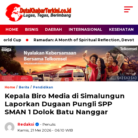
HOME
BISNIS
DAERAH
INTERNASIONAL
KESEHATAN
p
Ramadan: A Month of Spiritual Reflection, Devotion, and Cha
/
/
Home
Berita
Pendidikan
Kepala Biro Media di Simalungun
Laporkan Dugaan Pungli SPP
SMAN 1 Dolok Batu Nanggar
Redaksi
- Penulis
Kamis, 21 Mei 2026
- 06:10 WIB