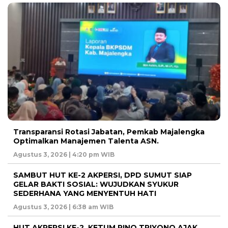
Transparansi Rotasi Jabatan, Pemkab Majalengka
Optimalkan Manajemen Talenta ASN.
Agustus 3, 2026 | 4:20 pm WIB
SAMBUT HUT KE-2 AKPERSI, DPD SUMUT SIAP
GELAR BAKTI SOSIAL: WUJUDKAN SYUKUR
SEDERHANA YANG MENYENTUH HATI
Agustus 3, 2026 | 6:38 am WIB
HUT AKPERSI KE-2, KETUM RINO TRIYONO AJAK