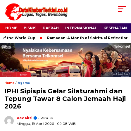
HOME
BISNIS
DAERAH
INTERNASIONAL
KESEHATAN
the World Cup
Ramadan: A Month of Spiritual Reflection, Devo
/
Home
Agama
IPHI Sipispis Gelar Silaturahmi dan
Tepung Tawar 8 Calon Jemaah Haji
2026
Redaksi
- Penulis
Minggu, 19 April 2026
- 09:08 WIB