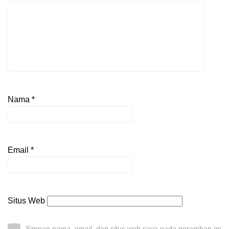
Nama
*
Email
*
Situs Web
Simpan nama, email, dan situs web saya pada peramban ini