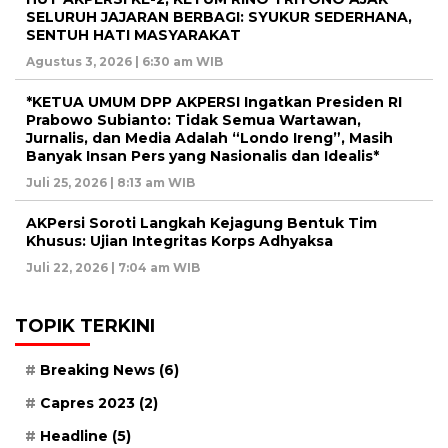
SELURUH JAJARAN BERBAGI: SYUKUR SEDERHANA,
SENTUH HATI MASYARAKAT
Agustus 3, 2026 | 6:30 am WIB
*KETUA UMUM DPP AKPERSI Ingatkan Presiden RI
Prabowo Subianto: Tidak Semua Wartawan,
Jurnalis, dan Media Adalah “Londo Ireng”, Masih
Banyak Insan Pers yang Nasionalis dan Idealis*
Juli 25, 2026 | 8:13 am WIB
AKPersi Soroti Langkah Kejagung Bentuk Tim
Khusus: Ujian Integritas Korps Adhyaksa
Juli 22, 2026 | 7:04 am WIB
TOPIK TERKINI
Breaking News
(6)
Capres 2023
(2)
Headline
(5)