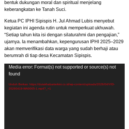
bentuk dukungan moral dan spiritual menjelang
keberangkatan ke Tanah Suci.
Ketua PC IPHI Sipispis H. Jul Ahmad Lubis menyebut
kegiatan ini agenda rutin untuk memperkuat ukhuwah.
“Setiap tahun kita isi dengan silaturahmi dan pengajian,”
ujarnya. Ia menambahkan, kepengurusan IPHI 2025–2029
akan memverifikasi data warga yang sudah berhaji atau
berumrah di tiap desa Kecamatan Sipispis.
Pemutar
Media error: Format(s) not supported or source(s) not
Video
found
Unduh Berkas: https://dutakhabarterkini.co.id/wp-content/uploads/2026/04/VID-
20260419-WA0005-1.mp4?_=1