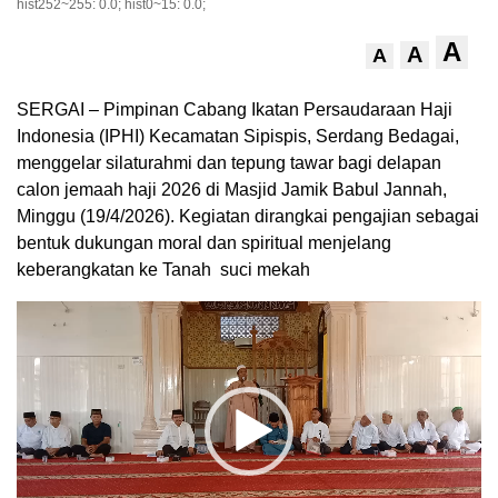
hist252~255: 0.0; hist0~15: 0.0;
A
A
A
SERGAI – Pimpinan Cabang Ikatan Persaudaraan Haji
Indonesia (IPHI) Kecamatan Sipispis, Serdang Bedagai,
menggelar silaturahmi dan tepung tawar bagi delapan
calon jemaah haji 2026 di Masjid Jamik Babul Jannah,
Minggu (19/4/2026). Kegiatan dirangkai pengajian sebagai
bentuk dukungan moral dan spiritual menjelang
keberangkatan ke Tanah suci mekah
Pemutar
Video