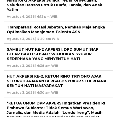
Milad Ke-2 AKPERSI Sumut Tebar Kepedulian,
Salurkan Bansos untuk Duafa, Lansia, dan Anak
Yatim
Agustus 6, 2026 | 6:12 pm WIB
Transparansi Rotasi Jabatan, Pemkab Majalengka
Optimalkan Manajemen Talenta ASN.
Agustus 3, 2026 | 4:20 pm WIB
SAMBUT HUT KE-2 AKPERSI, DPD SUMUT SIAP
GELAR BAKTI SOSIAL: WUJUDKAN SYUKUR
SEDERHANA YANG MENYENTUH HATI
Agustus 3, 2026 | 6:38 am WIB
HUT AKPERSI KE-2, KETUM RINO TRIYONO AJAK
SELURUH JAJARAN BERBAGI: SYUKUR SEDERHANA,
SENTUH HATI MASYARAKAT
Agustus 3, 2026 | 6:30 am WIB
*KETUA UMUM DPP AKPERSI Ingatkan Presiden RI
Prabowo Subianto: Tidak Semua Wartawan,
Jurnalis, dan Media Adalah “Londo Ireng”, Masih