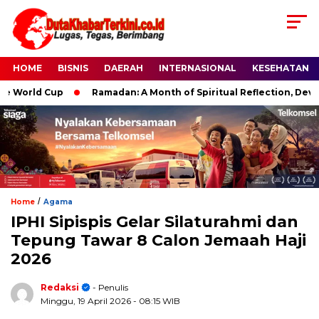
HOME
BISNIS
DAERAH
INTERNASIONAL
KESEHATAN
orld Cup
Ramadan: A Month of Spiritual Reflection, Devotion,
/
Home
Agama
IPHI Sipispis Gelar Silaturahmi dan
Tepung Tawar 8 Calon Jemaah Haji
2026
Redaksi
- Penulis
Minggu, 19 April 2026
- 08:15 WIB