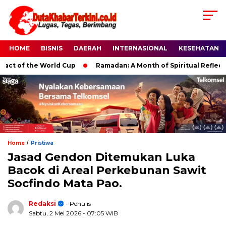
HOME
BISNIS
DAERAH
INTERNASIONAL
KESEHATAN
of the World Cup
Ramadan: A Month of Spiritual Reflection, D
/
Home
Pristiwa
Jasad Gendon Ditemukan Luka
Bacok di Areal Perkebunan Sawit
Socfindo Mata Pao.
Redaksi
- Penulis
Sabtu, 2 Mei 2026
- 07:05 WIB