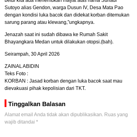
betul kita ada menemukan mayat atas nama Suriadi
Sutoyo alias Gendon, warga Dusun IV, Desa Mata Pao
dengan kondisi luka bacok dan didekat korban ditemukan
sarung parang atau klewang,”ungkapnya.
Jenazah saat ini sudah dibawa ke Rumah Sakit
Bhayangkara Medan untuk dilakukan otopsi.(bah).
Seirampah, 30 April 2026
ZAINAL ABIDIN
Teks Foto :
KORBAN : Jasad korban dengan luka bacok saat mau
dievakuasi pihak kepolisian dari TKT.
Tinggalkan Balasan
Alamat email Anda tidak akan dipublikasikan.
Ruas yang
wajib ditandai
*