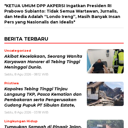
*KETUA UMUM DPP AKPERSI Ingatkan Presiden RI
Prabowo Subianto: Tidak Semua Wartawan, Jurnalis,
dan Media Adalah “Londo Ireng”, Masih Banyak Insan
Pers yang Nasionalis dan Idealis*
BERITA TERBARU
Uncategorized
Akibat Kecelakaan, Seorang Wanita
Karyawan Honorer di Tebing Tinggi
Meninggal Dunia.
Sabtu, 8 Agu 2026 - 08:12 WIB
Pristiwa
Kapolres Tebing Tinggi Tinjau
Langsung TKP, Pasca Kematian dan
Pembakaran serta Pengerusakan
Gudang Pupuk PT Sibulan Estate,
Sabtu, 8 Agu 2026 - 03:18 WIB
Lingkungan Hidup
Tumpukan Sampah di Pinggir Jalan,