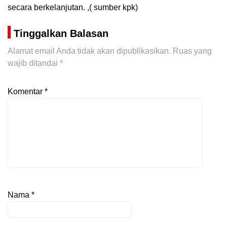
secara berkelanjutan. ,( sumber kpk)
Tinggalkan Balasan
Alamat email Anda tidak akan dipublikasikan.
Ruas yang
wajib ditandai
*
Komentar
*
Nama
*