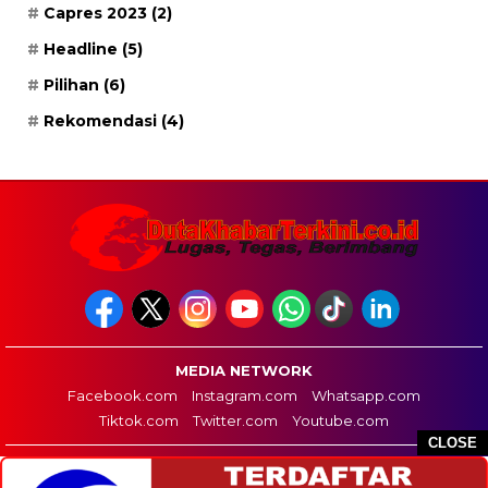
Capres 2023
(2)
Headline
(5)
Pilihan
(6)
Rekomendasi
(4)
MEDIA NETWORK
Facebook.com
Instagram.com
Whatsapp.com
Tiktok.com
Twitter.com
Youtube.com
CLOSE
HOME
REDAKSI
PEDOMAN MEDIA SIBER