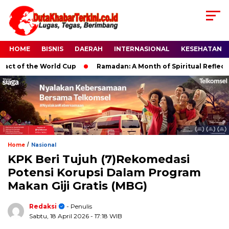
HOME
BISNIS
DAERAH
INTERNASIONAL
KESEHATAN
of the World Cup
Ramadan: A Month of Spiritual Reflection, D
/
Home
Nasional
KPK Beri Tujuh (7)Rekomedasi
Potensi Korupsi Dalam Program
Makan Giji Gratis (MBG)
Redaksi
- Penulis
Sabtu, 18 April 2026
- 17:18 WIB