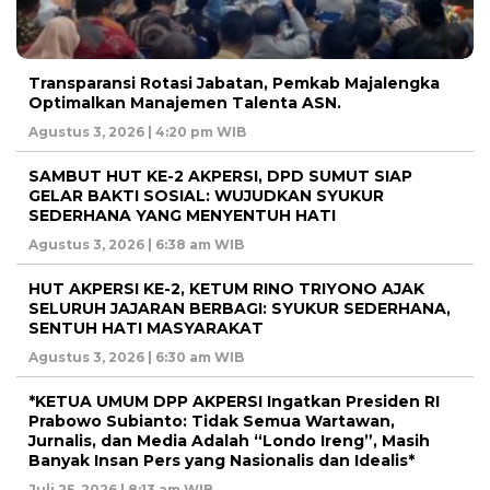
Transparansi Rotasi Jabatan, Pemkab Majalengka
Optimalkan Manajemen Talenta ASN.
Agustus 3, 2026 | 4:20 pm WIB
SAMBUT HUT KE-2 AKPERSI, DPD SUMUT SIAP
GELAR BAKTI SOSIAL: WUJUDKAN SYUKUR
SEDERHANA YANG MENYENTUH HATI
Agustus 3, 2026 | 6:38 am WIB
HUT AKPERSI KE-2, KETUM RINO TRIYONO AJAK
SELURUH JAJARAN BERBAGI: SYUKUR SEDERHANA,
SENTUH HATI MASYARAKAT
Agustus 3, 2026 | 6:30 am WIB
*KETUA UMUM DPP AKPERSI Ingatkan Presiden RI
Prabowo Subianto: Tidak Semua Wartawan,
Jurnalis, dan Media Adalah “Londo Ireng”, Masih
Banyak Insan Pers yang Nasionalis dan Idealis*
Juli 25, 2026 | 8:13 am WIB