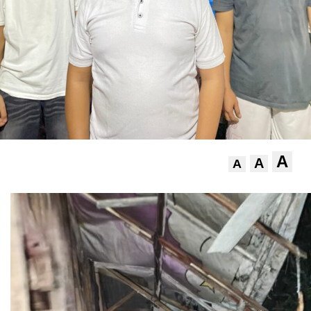
A
A
A