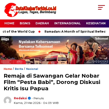
HOME
BISNIS
DAERAH
INTERNASIONAL
KESEHATAN
e World Cup
Ramadan: A Month of Spiritual Reflection, Devoti
/
/
Home
Berita
Nasional
Remaja di Sawangan Gelar Nobar
Film “Pesta Babi”, Dorong Diskusi
Kritis Isu Papua
Redaksi
- Penulis
Kamis, 21 Mei 2026
- 04:09 WIB