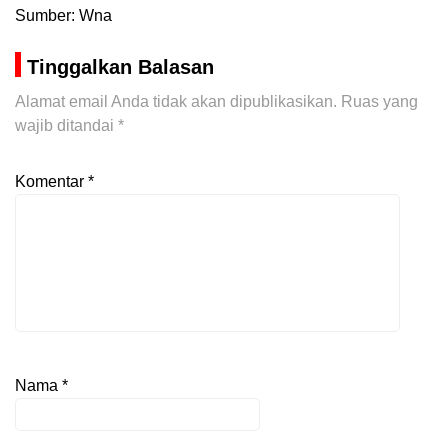
Sumber: Wna
Tinggalkan Balasan
Alamat email Anda tidak akan dipublikasikan.
Ruas yang
wajib ditandai
*
Komentar
*
Nama
*