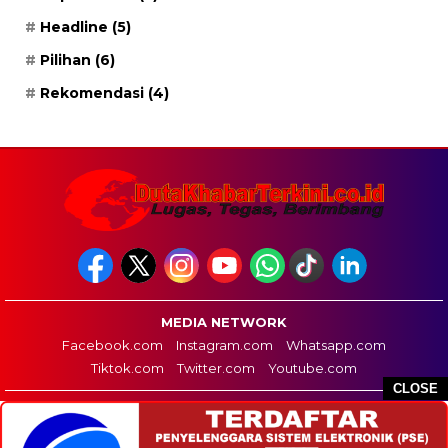
Headline
(5)
Pilihan
(6)
Rekomendasi
(4)
MEDIA NETWORK
Facebook.com
Instagram.com
Whatsapp.com
Tiktok.com
Twitter.com
Youtube.com
CLOSE
HOME
REDAKSI
PEDOMAN MEDIA SIBER
DISCLAIMER
INFO IKLAN