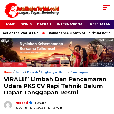
HOME
BISNIS
DAERAH
INTERNASIONAL
KESEHATAN
of the World Cup
Ramadan: A Month of Spiritual Reflection, 
/
/
/
/
Home
Berita
Daerah
Lingkungan Hidup
Simalungun
VIRAL!!!” Limbah Dan Pencemaran
Udara PKS CV Rapi Tehnik Belum
Dapat Tanggapan Resmi
Redaksi
- Penulis
Rabu, 18 Maret 2026
- 17:43 WIB