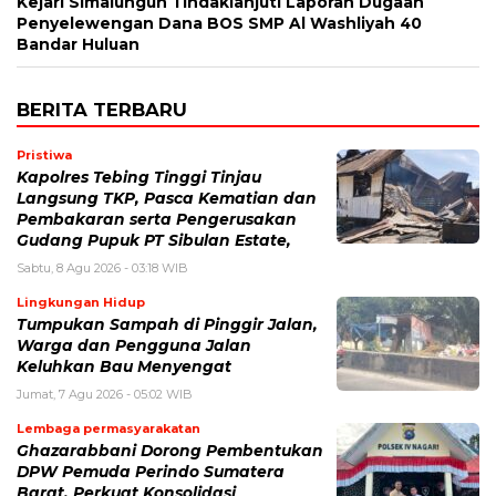
Kejari Simalungun Tindaklanjuti Laporan Dugaan
Penyelewengan Dana BOS SMP Al Washliyah 40
Bandar Huluan
BERITA TERBARU
Pristiwa
Kapolres Tebing Tinggi Tinjau
Langsung TKP, Pasca Kematian dan
Pembakaran serta Pengerusakan
Gudang Pupuk PT Sibulan Estate,
Sabtu, 8 Agu 2026 - 03:18 WIB
Lingkungan Hidup
Tumpukan Sampah di Pinggir Jalan,
Warga dan Pengguna Jalan
Keluhkan Bau Menyengat
Jumat, 7 Agu 2026 - 05:02 WIB
Lembaga permasyarakatan
Ghazarabbani Dorong Pembentukan
DPW Pemuda Perindo Sumatera
Barat, Perkuat Konsolidasi