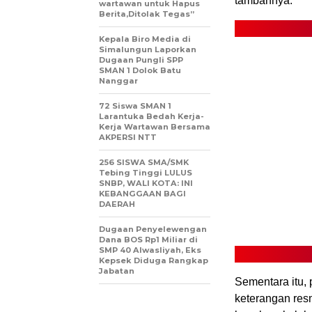
tambahnya.
wartawan untuk Hapus
Berita,Ditolak Tegas”
Kepala Biro Media di
Simalungun Laporkan
Dugaan Pungli SPP
SMAN 1 Dolok Batu
Nanggar
72 Siswa SMAN 1
Larantuka Bedah Kerja-
Kerja Wartawan Bersama
AKPERSI NTT
256 SISWA SMA/SMK
Tebing Tinggi LULUS
SNBP, WALI KOTA: INI
KEBANGGAAN BAGI
DAERAH
Dugaan Penyelewengan
Dana BOS Rp1 Miliar di
SMP 40 Alwasliyah, Eks
Kepsek Diduga Rangkap
Jabatan
Sementara itu,
keterangan resm