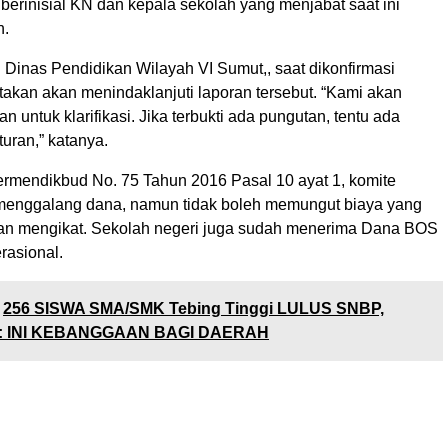
berinisial KN dan kepala sekolah yang menjabat saat ini
n.
Dinas Pendidikan Wilayah VI Sumut,, saat dikonfirmasi
takan akan menindaklanjuti laporan tersebut. “Kami akan
n untuk klarifikasi. Jika terbukti ada pungutan, tentu ada
turan,” katanya.
rmendikbud No. 75 Tahun 2016 Pasal 10 ayat 1, komite
menggalang dana, namun tidak boleh memungut biaya yang
 dan mengikat. Sekolah negeri juga sudah menerima Dana BOS
rasional.
256 SISWA SMA/SMK Tebing Tinggi LULUS SNBP,
: INI KEBANGGAAN BAGI DAERAH