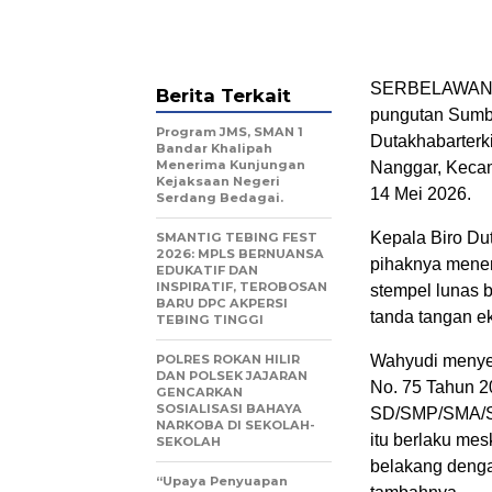
SERBELAWAN – M
Berita Terkait
pungutan Sumb
Program JMS, SMAN 1
Dutakhabarterk
Bandar Khalipah
Menerima Kunjungan
Nanggar, Kecam
Kejaksaan Negeri
14 Mei 2026.
Serdang Bedagai.
Kepala Biro Du
SMANTIG TEBING FEST
2026: MPLS BERNUANSA
pihaknya mene
EDUKATIF DAN
INSPIRATIF, TEROBOSAN
stempel lunas b
BARU DPC AKPERSI
tanda tangan ek
TEBING TINGGI
POLRES ROKAN HILIR
Wahyudi menyeb
DAN POLSEK JAJARAN
No. 75 Tahun 2
GENCARKAN
SOSIALISASI BAHAYA
SD/SMP/SMA/SMK
NARKOBA DI SEKOLAH-
itu berlaku me
SEKOLAH
belakang denga
“Upaya Penyuapan