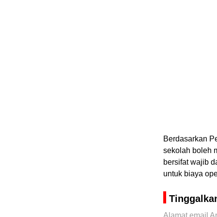
Berdasarkan Pe
sekolah boleh 
bersifat wajib
untuk biaya ope
Tinggalka
Alamat email An