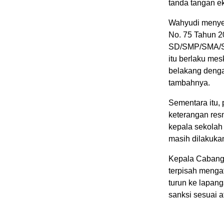
tanda tangan ek
Wahyudi menyeb
No. 75 Tahun 2
SD/SMP/SMA/SMK
itu berlaku me
belakang denga
tambahnya.
Sementara itu,
keterangan resm
kepala sekolah 
masih dilakuka
Kepala Cabang 
terpisah menga
turun ke lapanga
sanksi sesuai a