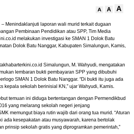
A
A
A
enindaklanjuti laporan wali murid terkait dugaan
angan Pembinaan Pendidikan atau SPP, Tim Media
ini.co.id melakukan investigasi ke SMAN 1 Dolok Batu
atan Dolok Batu Nanggar, Kabupaten Simalungun, Kamis,
takhabarterkini.co.id Simalungun, M. Wahyudi, mengatakan
mukan lembaran bukti pembayaran SPP yang dibubuhi
erlogo SMAN 1 Dolok Batu Nanggar. “Di bukti itu juga ada
s kepala sekolah berinisial KN,” ujar Wahyudi, Kamis.
ut temuan ini diduga bertentangan dengan Permendikbud
016 yang melarang sekolah negeri jenjang
 memungut biaya rutin wajib dari orang tua murid. “Aturan
ski ada kesepakatan atau musyawarah, karena bertolak
n prinsip sekolah gratis yang diprogramkan pemerintah,”