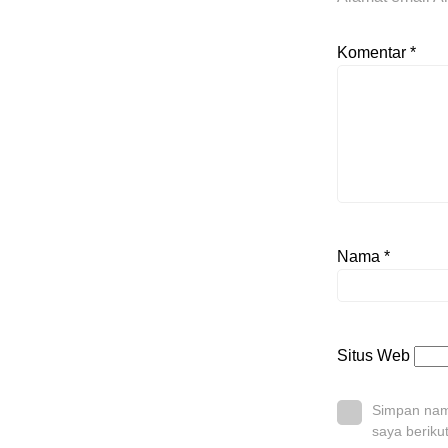
Komentar
*
Nama
*
Situs Web
Simpan nama
saya beriku