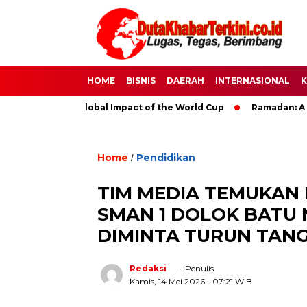
HOME
BISNIS
DAERAH
INTERNASIONAL
K
occer: The Global Impact of the World Cup
Ramadan: A Month 
Home
Pendidikan
/
TIM MEDIA TEMUKAN 
SMAN 1 DOLOK BATU 
DIMINTA TURUN TAN
Redaksi
- Penulis
Kamis, 14 Mei 2026
- 07:21 WIB