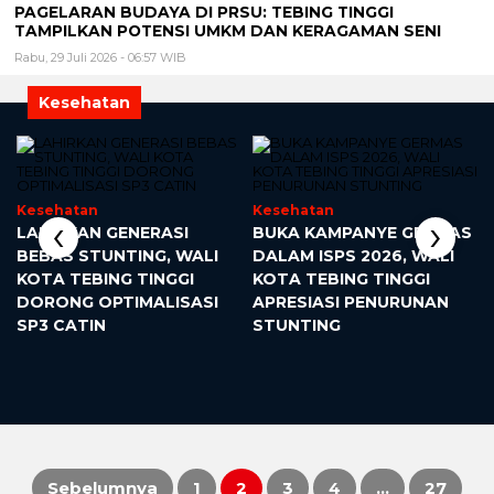
PAGELARAN BUDAYA DI PRSU: TEBING TINGGI
TAMPILKAN POTENSI UMKM DAN KERAGAMAN SENI
Rabu, 29 Juli 2026 - 06:57 WIB
Kesehatan
Kesehatan
Kesehatan
‹
›
LAHIRKAN GENERASI
BUKA KAMPANYE GERMAS
BEBAS STUNTING, WALI
DALAM ISPS 2026, WALI
KOTA TEBING TINGGI
KOTA TEBING TINGGI
DORONG OPTIMALISASI
APRESIASI PENURUNAN
SP3 CATIN
STUNTING
Sebelumnya
1
2
3
4
…
27