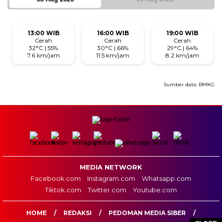
13:00 WIB
16:00 WIB
19:00 WIB
Cerah
Cerah
Cerah
32°C | 55%
30°C | 66%
29°C | 64%
7.6 km/jam
11.5 km/jam
8.2 km/jam
Sumber data:
BMKG
MEDIA NETWORK
Facebook.com
Instagram.com
Whatsapp.com
Tiktok.com
Twitter.com
Youtube.com
HOME
REDAKSI
PEDOMAN MEDIA SIBER