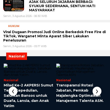
AJAK SELURUH JAJARAN BERBAGI:
SYUKUR SEDERHANA, SENTUH HATI
MASYARAKAT
Senin, 3 Agustus 2026 - 06:30 WIB
HUKUM
Viral Dugaan Promosi Judi Online Berkedok Free Fire di
TikTok, Warganet Minta Aparat Siber Lakukan
Penelusuran
Senin, 3 Agustus 2026 - 05:17 WIB
Nasional
Nasional
Nasional
Milad Ke-2 AKPERSI Sumut
Transparansi Rotasi
‹
›
Tebar Kepedulian,
Jabatan, Pemkab
Salurkan Bansos untuk
Majalengka Optimalkan
Duafa, Lansia, dan Anak
Manajemen Talenta ASN.
Yatim