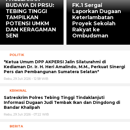
BUDAYA DI PRSU:
FK.1 Sergai
TEBING TINGGI
Laporkan Dugaan
TAMPILKAN
Keterlambatan
POTENSI UMKM
Proyek Sekolah
DAN KERAGAMAN
Rakyat ke
SENI
Ombudsman
POLITIK
*Ketua Umum DPP AKPERSI Jalin Silaturahmi di
Kediaman Dr. Ir. H. Heri Amalindo, M.M., Perkuat Sinergi
Pers dan Pembangunan Sumatera Selatan*
Rabu, 29 Juli 2026 - 12:58 WIB
KRIMINAL
Satreskrim Polres Tebing Tinggi Tindaklanjuti
Informasi Dugaan Judi Tembak Ikan dan Dingdong di
Bandar Khalipah
Rabu, 29 Juli 2026 - 07:22 WIB
BERITA