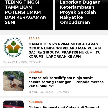
TEBING TINGGI
Laporkan Dugaan
TAMPILKAN
Keterlambatan
POTENSI UMKM
Proyek Sekolah
DAN KERAGAMAN
Rakyat ke
SENI
Ombudsman
BERITA
MANAJEMEN RS PRIMA MEDICA LARAS
DIDUGA LINDUNGI PELAKU MANIPULASI
GAJI Rp 218 JUTA, PRAKTISI HUKUM: ITU
KORUPSI, LAPORKAN KE APH
Senin, 27 Juli 2026 - 09:15 WIB
KRIMINAL
Merasa tak terusik”para ninja sawit
secara terang terangan. “Penada merasa
kebal hukum”
Minggu, 26 Juli 2026 - 15:22 WIB
KRIMINAL
Diduga Berawal dari Cekcok di Tempat