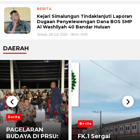
BERITA
Kejari Simalungun Tindaklanjuti Laporan
Dugaan Penyelewengan Dana BOS SMP
Al Washliyah 40 Bandar Huluan
Selasa, 28 Juli 2026 - 06:04 WIB
DAERAH
‹
›
Berita
Berita
PAGELARAN
BUDAYA DI PRSU:
FK.1 Sergai