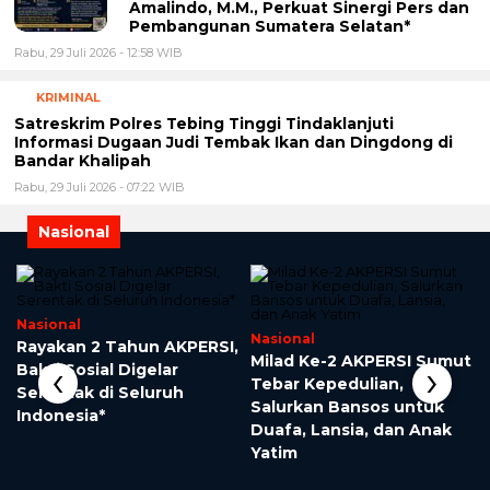
Amalindo, M.M., Perkuat Sinergi Pers dan
Pembangunan Sumatera Selatan*
Rabu, 29 Juli 2026 - 12:58 WIB
KRIMINAL
Satreskrim Polres Tebing Tinggi Tindaklanjuti
Informasi Dugaan Judi Tembak Ikan dan Dingdong di
Bandar Khalipah
Rabu, 29 Juli 2026 - 07:22 WIB
Nasional
Nasional
Nasional
Rayakan 2 Tahun AKPERSI,
Milad Ke-2 AKPERSI Sumut
‹
›
Bakti Sosial Digelar
h
Tebar Kepedulian,
Serentak di Seluruh
Salurkan Bansos untuk
Indonesia*
Duafa, Lansia, dan Anak
Yatim