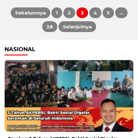
Sebelumnya
1
2
3
4
5
…
Paginasi
28
Selanjutnya
pos
NASIONAL