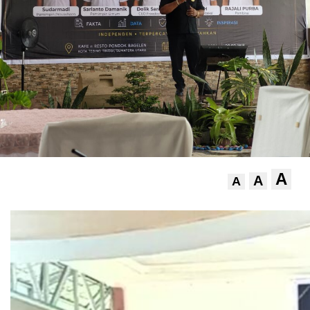
A
A
A