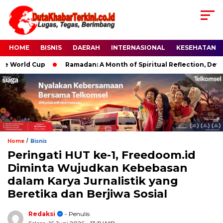
HOME
BISNIS
DAERAH
INTERNASIONAL
KESEHATAN
Cup
Ramadan: A Month of Spiritual Reflection, Devotion, and C
/
Home
Bisnis
Peringati HUT ke-1, Freedoom.id
Diminta Wujudkan Kebebasan
dalam Karya Jurnalistik yang
Beretika dan Berjiwa Sosial
Redaksi
- Penulis