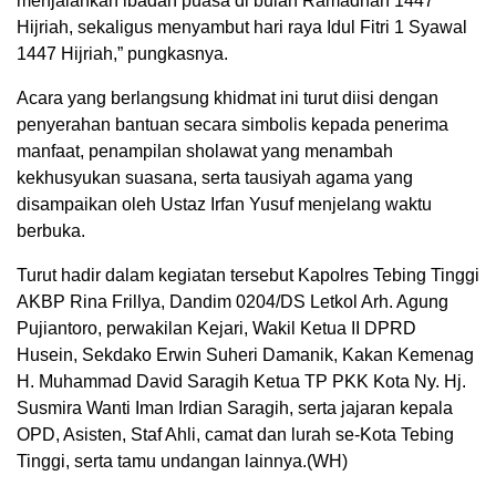
menjalankan ibadah puasa di bulan Ramadhan 1447
Hijriah, sekaligus menyambut hari raya Idul Fitri 1 Syawal
1447 Hijriah,” pungkasnya.
Acara yang berlangsung khidmat ini turut diisi dengan
penyerahan bantuan secara simbolis kepada penerima
manfaat, penampilan sholawat yang menambah
kekhusyukan suasana, serta tausiyah agama yang
disampaikan oleh Ustaz Irfan Yusuf menjelang waktu
berbuka.
Turut hadir dalam kegiatan tersebut Kapolres Tebing Tinggi
AKBP Rina Frillya, Dandim 0204/DS Letkol Arh. Agung
Pujiantoro, perwakilan Kejari, Wakil Ketua II DPRD
Husein, Sekdako Erwin Suheri Damanik, Kakan Kemenag
H. Muhammad David Saragih Ketua TP PKK Kota Ny. Hj.
Susmira Wanti Iman Irdian Saragih, serta jajaran kepala
OPD, Asisten, Staf Ahli, camat dan lurah se-Kota Tebing
Tinggi, serta tamu undangan lainnya.(WH)