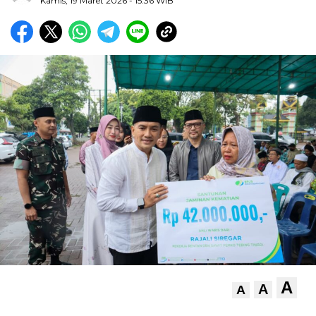
Kamis, 19 Maret 2026
- 15:36 WIB
A
A
A