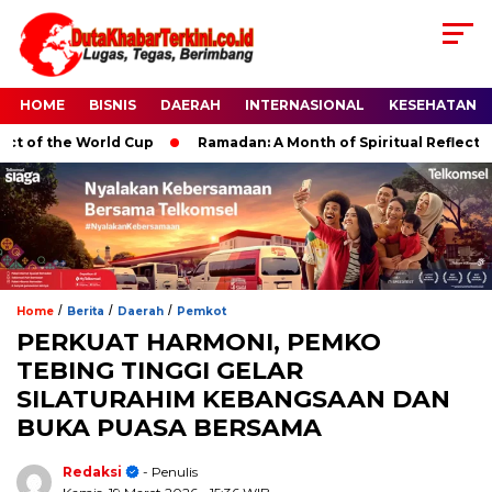
HOME
BISNIS
DAERAH
INTERNASIONAL
KESEHATAN
 the World Cup
Ramadan: A Month of Spiritual Reflection, Dev
/
/
/
Home
Berita
Daerah
Pemkot
PERKUAT HARMONI, PEMKO
TEBING TINGGI GELAR
SILATURAHIM KEBANGSAAN DAN
BUKA PUASA BERSAMA
Redaksi
- Penulis