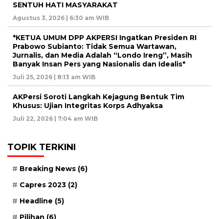
SENTUH HATI MASYARAKAT
Agustus 3, 2026 | 6:30 am WIB
*KETUA UMUM DPP AKPERSI Ingatkan Presiden RI
Prabowo Subianto: Tidak Semua Wartawan,
Jurnalis, dan Media Adalah “Londo Ireng”, Masih
Banyak Insan Pers yang Nasionalis dan Idealis*
Juli 25, 2026 | 8:13 am WIB
AKPersi Soroti Langkah Kejagung Bentuk Tim
Khusus: Ujian Integritas Korps Adhyaksa
Juli 22, 2026 | 7:04 am WIB
TOPIK TERKINI
Breaking News
(6)
Capres 2023
(2)
Headline
(5)
Pilihan
(6)