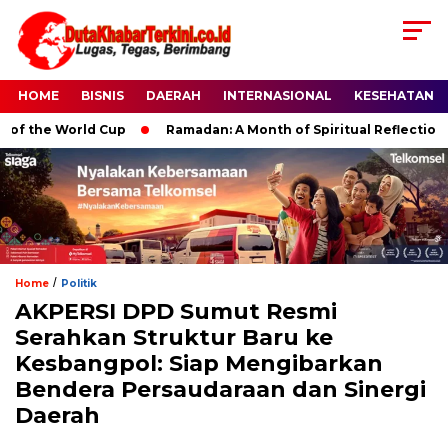
HOME
BISNIS
DAERAH
INTERNASIONAL
KESEHATAN
the World Cup
Ramadan: A Month of Spiritual Reflection, Devo
/
Home
Politik
AKPERSI DPD Sumut Resmi
Serahkan Struktur Baru ke
Kesbangpol: Siap Mengibarkan
Bendera Persaudaraan dan Sinergi
Daerah