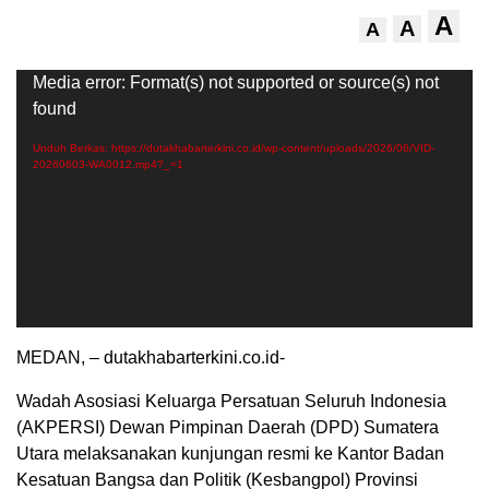
A
A
A
Pemutar
Media error: Format(s) not supported or source(s) not
Video
found
Unduh Berkas: https://dutakhabarterkini.co.id/wp-content/uploads/2026/06/VID-
20260603-WA0012.mp4?_=1
MEDAN, – dutakhabarterkini.co.id-
Wadah Asosiasi Keluarga Persatuan Seluruh Indonesia
(AKPERSI) Dewan Pimpinan Daerah (DPD) Sumatera
Utara melaksanakan kunjungan resmi ke Kantor Badan
Kesatuan Bangsa dan Politik (Kesbangpol) Provinsi