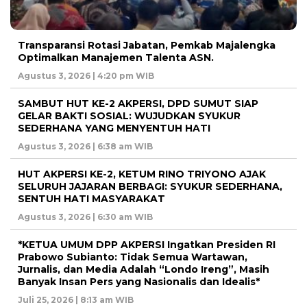
Transparansi Rotasi Jabatan, Pemkab Majalengka
Optimalkan Manajemen Talenta ASN.
Agustus 3, 2026 | 4:20 pm WIB
SAMBUT HUT KE-2 AKPERSI, DPD SUMUT SIAP
GELAR BAKTI SOSIAL: WUJUDKAN SYUKUR
SEDERHANA YANG MENYENTUH HATI
Agustus 3, 2026 | 6:38 am WIB
HUT AKPERSI KE-2, KETUM RINO TRIYONO AJAK
SELURUH JAJARAN BERBAGI: SYUKUR SEDERHANA,
SENTUH HATI MASYARAKAT
Agustus 3, 2026 | 6:30 am WIB
*KETUA UMUM DPP AKPERSI Ingatkan Presiden RI
Prabowo Subianto: Tidak Semua Wartawan,
Jurnalis, dan Media Adalah “Londo Ireng”, Masih
Banyak Insan Pers yang Nasionalis dan Idealis*
Juli 25, 2026 | 8:13 am WIB