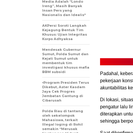
Media Adalah “Londo
Ireng”, Masih Banyak
Insan Pers yang
Nasionalis dan Idealis*
AKPersi Soroti Langkah
Kejagung Bentuk Tim
Khusus: Ujian Integritas
Korps Adhyaksa
Mendesak Gubernur
Sumut, Polda Sumut dan
Kejati Sumut untuk
membentuk tim
investigasi khusus mafia
BBM subsidi
Padahal, keber
pekerjaan konst
▪︎Program Presiden Terus
Dikebut, Aster Kasdam
akuntabilitas 
Jaya Cek Progres
Jembatan Gantung di
Di lokasi, situ
Cibarusah
pengatur lalu l
Polda Riau di tantang
diterapkan untu
oleh sekelompok
Mahasiswa, terkait
sehingga berpo
Illegal loging di Rohil
semakin “Merusak
Saat dikonfirm