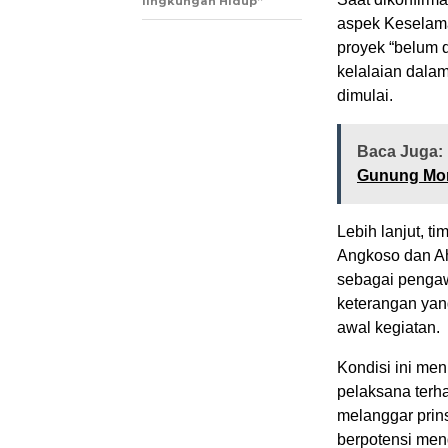
lingkungan Hidup”
aspek Keselam
proyek “belum d
kelalaian dala
dimulai.
Baca Juga:
Gunung Mon
Lebih lanjut, t
Angkoso dan Ah
sebagai pengaw
keterangan yang
awal kegiatan.
Kondisi ini men
pelaksana terha
melanggar prins
berpotensi men