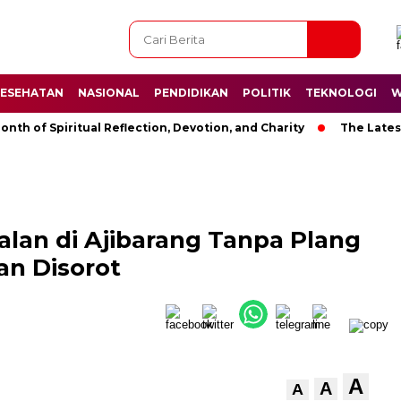
ESEHATAN
NASIONAL
PENDIDIKAN
POLITIK
TEKNOLOGI
W
f Spiritual Reflection, Devotion, and Charity
The Latest New
lan di Ajibarang Tanpa Plang
ian Disorot
A
A
A