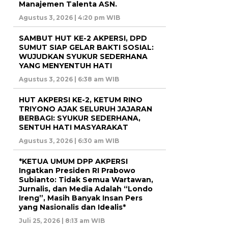
Manajemen Talenta ASN.
Agustus 3, 2026 | 4:20 pm WIB
SAMBUT HUT KE-2 AKPERSI, DPD
SUMUT SIAP GELAR BAKTI SOSIAL:
WUJUDKAN SYUKUR SEDERHANA
YANG MENYENTUH HATI
Agustus 3, 2026 | 6:38 am WIB
HUT AKPERSI KE-2, KETUM RINO
TRIYONO AJAK SELURUH JAJARAN
BERBAGI: SYUKUR SEDERHANA,
SENTUH HATI MASYARAKAT
Agustus 3, 2026 | 6:30 am WIB
*KETUA UMUM DPP AKPERSI
Ingatkan Presiden RI Prabowo
Subianto: Tidak Semua Wartawan,
Jurnalis, dan Media Adalah “Londo
Ireng”, Masih Banyak Insan Pers
yang Nasionalis dan Idealis*
Juli 25, 2026 | 8:13 am WIB