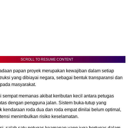
SCROLL TO RESUME CONTENT
adaan papan proyek merupakan kewajiban dalam setiap
ruksi yang dibiayai negara, sebagai bentuk transparansi dan
kepada masyarakat.
asi sempat memanas akibat keributan kecil antara petugas
intas dengan pengguna jalan. Sistem buka-tutup yang
k kendaraan roda dua dan roda empat dinilai belum optimal,
tensi menimbulkan risiko keselamatan.
asi, salah satu petugas keamanan yang juga bertugas dalam