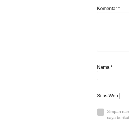
Komentar
*
Nama
*
Situs Web
Simpan nama
saya beriku