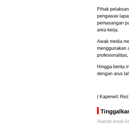
Pihak pelaksan
pengawas lapan
pemasangan pa
area kerja.
Awak media men
menggunakan an
profesionalitas
Hingga berita i
dengan arus lal
( Kaperwil: Rez
Tinggalka
Alamat email An