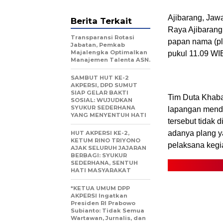
Ajibarang, Jaw
Berita Terkait
Raya Ajibarang 
Transparansi Rotasi
papan nama (pla
Jabatan, Pemkab
Majalengka Optimalkan
pukul 11.09 WI
Manajemen Talenta ASN.
SAMBUT HUT KE-2
AKPERSI, DPD SUMUT
SIAP GELAR BAKTI
Tim Duta Khaba
SOSIAL: WUJUDKAN
SYUKUR SEDERHANA
lapangan menda
YANG MENYENTUH HATI
tersebut tidak 
adanya plang y
HUT AKPERSI KE-2,
KETUM RINO TRIYONO
pelaksana kegi
AJAK SELURUH JAJARAN
BERBAGI: SYUKUR
SEDERHANA, SENTUH
HATI MASYARAKAT
*KETUA UMUM DPP
AKPERSI Ingatkan
Presiden RI Prabowo
Subianto: Tidak Semua
Wartawan, Jurnalis, dan