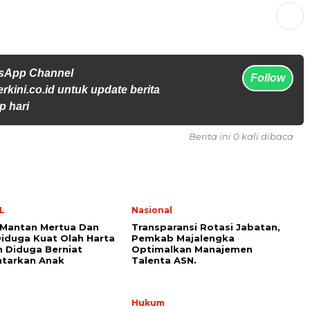
tsApp Channel
Follow
rkini.co.id untuk update berita
p hari
Berita ini 0 kali dibaca
L
Nasional
Mantan Mertua Dan
Transparansi Rotasi Jabatan,
iduga Kuat Olah Harta
Pemkab Majalengka
an Diduga Berniat
Optimalkan Manajemen
ntarkan Anak
Talenta ASN.
l
Hukum