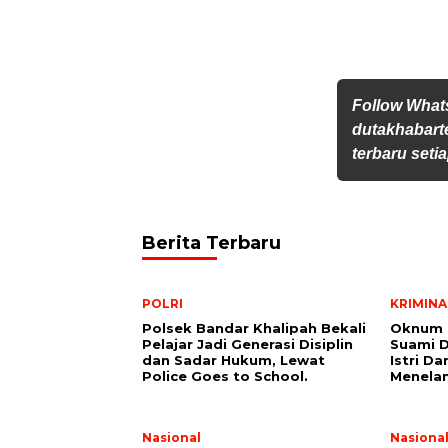
Follow Wha
dutakhabarte
terbaru setia
Berita Terbaru
POLRI
KRIMINA
Polsek Bandar Khalipah Bekali
Oknum 
Pelajar Jadi Generasi Disiplin
Suami D
dan Sadar Hukum, Lewat
Istri D
Police Goes to School.
Menela
Nasional
Nasiona