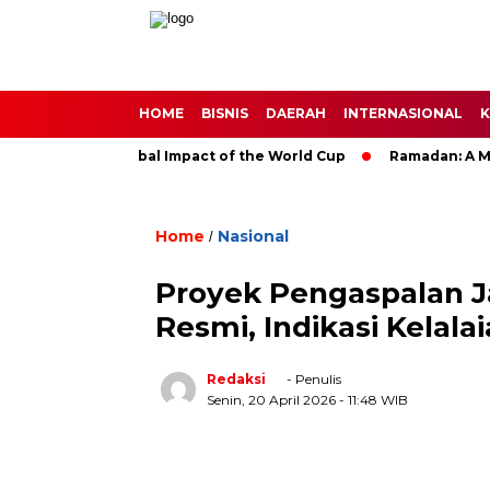
HOME
BISNIS
DAERAH
INTERNASIONAL
K
ccer: The Global Impact of the World Cup
Ramadan: A Month o
Home
Nasional
/
Proyek Pengaspalan Ja
Resmi, Indikasi Kelala
Redaksi
- Penulis
Senin, 20 April 2026
- 11:48 WIB