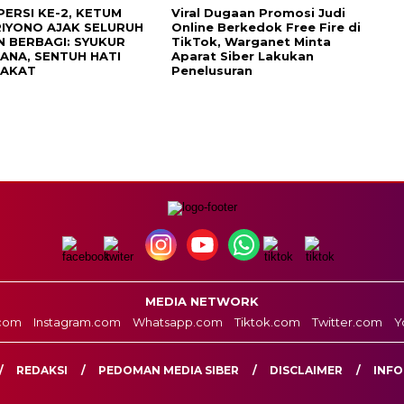
PERSI KE-2, KETUM
Viral Dugaan Promosi Judi
RIYONO AJAK SELURUH
Online Berkedok Free Fire di
N BERBAGI: SYUKUR
TikTok, Warganet Minta
ANA, SENTUH HATI
Aparat Siber Lakukan
RAKAT
Penelusuran
MEDIA NETWORK
com
Instagram.com
Whatsapp.com
Tiktok.com
Twitter.com
Y
REDAKSI
PEDOMAN MEDIA SIBER
DISCLAIMER
INFO