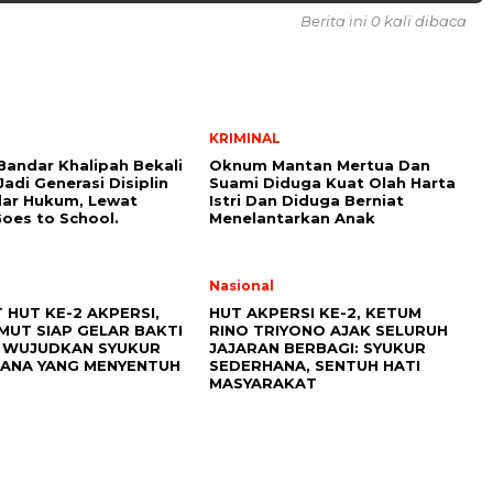
Berita ini 0 kali dibaca
KRIMINAL
Bandar Khalipah Bekali
Oknum Mantan Mertua Dan
Jadi Generasi Disiplin
Suami Diduga Kuat Olah Harta
dar Hukum, Lewat
Istri Dan Diduga Berniat
Goes to School.
Menelantarkan Anak
l
Nasional
 HUT KE-2 AKPERSI,
HUT AKPERSI KE-2, KETUM
MUT SIAP GELAR BAKTI
RINO TRIYONO AJAK SELURUH
: WUJUDKAN SYUKUR
JAJARAN BERBAGI: SYUKUR
ANA YANG MENYENTUH
SEDERHANA, SENTUH HATI
MASYARAKAT