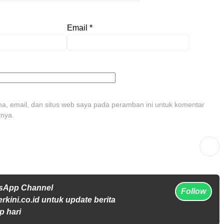
Email
*
, email, dan situs web saya pada peramban ini untuk komentar
tnya.
tsApp Channel
Follow
rkini.co.id untuk update berita
p hari