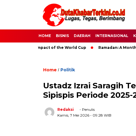
HOME
BISNIS
DAERAH
INTERNASIONAL
K
 The Global Impact of the World Cup
Ramadan: A Month of Spi
Home
Politik
/
Ustadz Izrai Saragih 
Sipispis Periode 2025-
Redaksi
- Penulis
Kamis, 7 Mei 2026
- 09:28 WIB