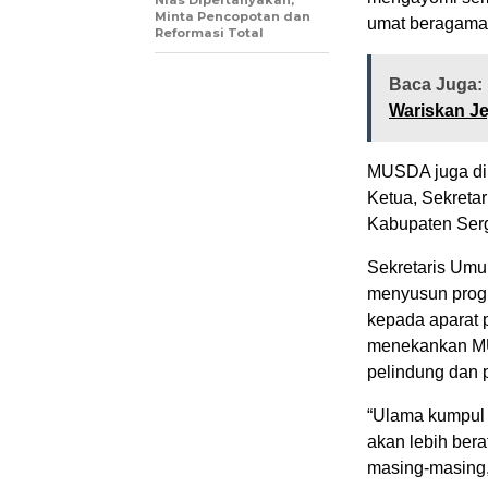
Nias Dipertanyakan,
Minta Pencopotan dan
umat beragama 
Reformasi Total
Baca Juga:
Wariskan Je
MUSDA juga dih
Ketua, Sekreta
Kabupaten Serg
Sekretaris Umu
menyusun progr
kepada aparat 
menekankan MUI
pelindung dan 
“Ulama kumpul 
akan lebih ber
masing-masing,