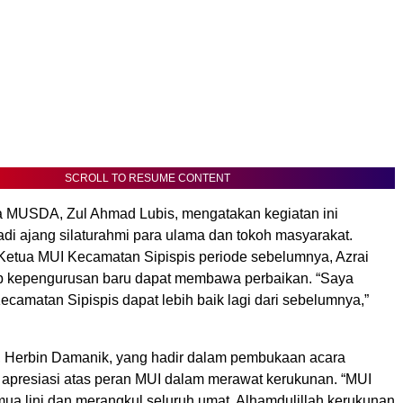
SCROLL TO RESUME CONTENT
a MUSDA, Zul Ahmad Lubis, mengatakan kegiatan ini
di ajang silaturahmi para ulama dan tokoh masyarakat.
 Ketua MUI Kecamatan Sipispis periode sebelumnya, Azrai
p kepengurusan baru dapat membawa perbaikan. “Saya
camatan Sipispis dapat lebih baik lagi dari sebelumnya,”
, Herbin Damanik, yang hadir dalam pembukaan acara
presiasi atas peran MUI dalam merawat kerukunan. “MUI
a lini dan merangkul seluruh umat. Alhamdulillah kerukunan