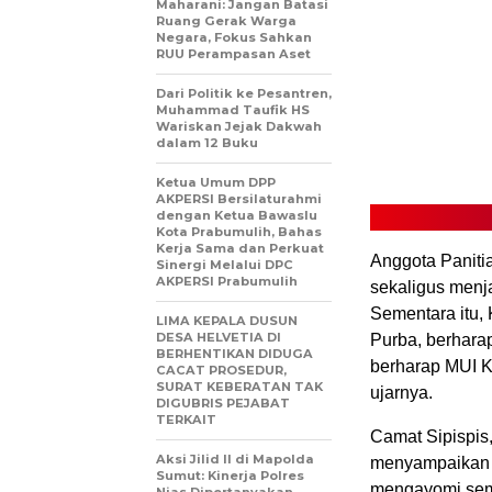
Maharani: Jangan Batasi
Ruang Gerak Warga
Negara, Fokus Sahkan
RUU Perampasan Aset
Dari Politik ke Pesantren,
Muhammad Taufik HS
Wariskan Jejak Dakwah
dalam 12 Buku ‎
Ketua Umum DPP
AKPERSI Bersilaturahmi
dengan Ketua Bawaslu
Kota Prabumulih, Bahas
Kerja Sama dan Perkuat
Anggota Paniti
Sinergi Melalui DPC
AKPERSI Prabumulih
sekaligus menja
Sementara itu,
LIMA KEPALA DUSUN
DESA HELVETIA DI
Purba, berhara
BERHENTIKAN DIDUGA
berharap MUI Ke
CACAT PROSEDUR,
SURAT KEBERATAN TAK
ujarnya.
DIGUBRIS PEJABAT
TERKAIT
Camat Sipispis
Aksi Jilid II di Mapolda
menyampaikan a
Sumut: Kinerja Polres
mengayomi semu