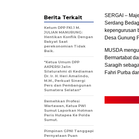
SERGAI – Majel
Berita Terkait
Serdang Bedag
Ketum DPP FKI.1 M.
kepengurusan b
JULIAN MANURUNG:
Hentikan Konflik Dengan
Desa Gunung Pa
Rakyat Saat
perekonomian Tidak
MUSDA mengus
Baik.
Bermartabat da
*Ketua Umum DPP
Saragih sebagai
AKPERSI Jalin
Silaturahmi di Kediaman
Fahri Purba da
Dr. Ir. H. Heri Amalindo,
M.M., Perkuat Sinergi
Pers dan Pembangunan
Sumatera Selatan*
Remehkan Profesi
Wartawan, Katua PWI
Sumut Laporkan Hotman
Paris Hutapea Ke Polda
Sumut.
Pimpinan GPNI Tanggapi
Pernyataan Puan