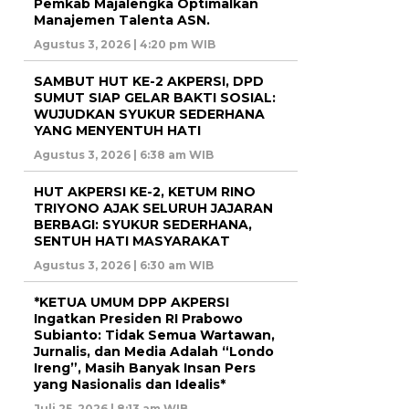
Pemkab Majalengka Optimalkan
Manajemen Talenta ASN.
Agustus 3, 2026 | 4:20 pm WIB
SAMBUT HUT KE-2 AKPERSI, DPD
SUMUT SIAP GELAR BAKTI SOSIAL:
WUJUDKAN SYUKUR SEDERHANA
YANG MENYENTUH HATI
Agustus 3, 2026 | 6:38 am WIB
HUT AKPERSI KE-2, KETUM RINO
TRIYONO AJAK SELURUH JAJARAN
BERBAGI: SYUKUR SEDERHANA,
SENTUH HATI MASYARAKAT
Agustus 3, 2026 | 6:30 am WIB
*KETUA UMUM DPP AKPERSI
Ingatkan Presiden RI Prabowo
Subianto: Tidak Semua Wartawan,
Jurnalis, dan Media Adalah “Londo
Ireng”, Masih Banyak Insan Pers
yang Nasionalis dan Idealis*
Juli 25, 2026 | 8:13 am WIB