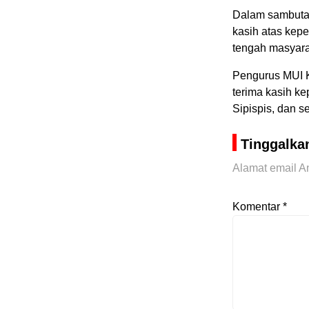
Dalam sambutan
kasih atas kepe
tengah masyara
Pengurus MUI 
terima kasih k
Sipispis, dan 
Tinggalka
Alamat email An
Komentar
*