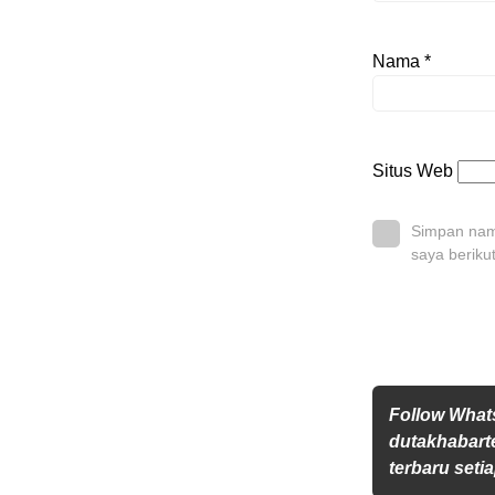
Nama
*
Situs Web
Simpan nama
saya beriku
Follow Wha
dutakhabarte
terbaru setia