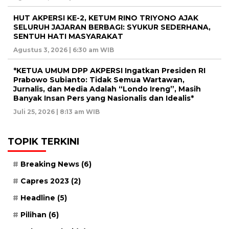
HUT AKPERSI KE-2, KETUM RINO TRIYONO AJAK
SELURUH JAJARAN BERBAGI: SYUKUR SEDERHANA,
SENTUH HATI MASYARAKAT
Agustus 3, 2026 | 6:30 am WIB
*KETUA UMUM DPP AKPERSI Ingatkan Presiden RI
Prabowo Subianto: Tidak Semua Wartawan,
Jurnalis, dan Media Adalah “Londo Ireng”, Masih
Banyak Insan Pers yang Nasionalis dan Idealis*
Juli 25, 2026 | 8:13 am WIB
TOPIK TERKINI
Breaking News
(6)
Capres 2023
(2)
Headline
(5)
Pilihan
(6)