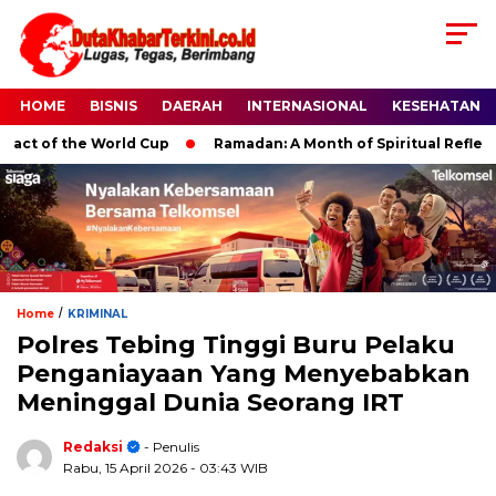
HOME
BISNIS
DAERAH
INTERNASIONAL
KESEHATAN
 of the World Cup
Ramadan: A Month of Spiritual Reflection, 
/
Home
KRIMINAL
Polres Tebing Tinggi Buru Pelaku
Penganiayaan Yang Menyebabkan
Meninggal Dunia Seorang IRT
Redaksi
- Penulis
Rabu, 15 April 2026
- 03:43 WIB