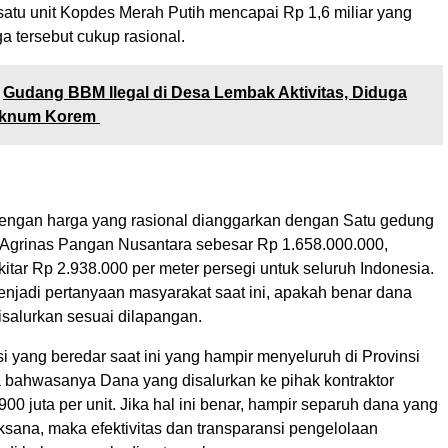
tu unit Kopdes Merah Putih mencapai Rp 1,6 miliar yang
 tersebut cukup rasional.
Gudang BBM Ilegal di Desa Lembak Aktivitas, Diduga
Oknum Korem
ngan harga yang rasional dianggarkan dengan Satu gedung
grinas Pangan Nusantara sebesar Rp 1.658.000.000,
kitar Rp 2.938.000 per meter persegi untuk seluruh Indonesia.
jadi pertanyaan masyarakat saat ini, apakah benar dana
isalurkan sesuai dilapangan.
i yang beredar saat ini yang hampir menyeluruh di Provinsi
 bahwasanya Dana yang disalurkan ke pihak kontraktor
00 juta per unit. Jika hal ini benar, hampir separuh dana yang
ksana, maka efektivitas dan transparansi pengelolaan