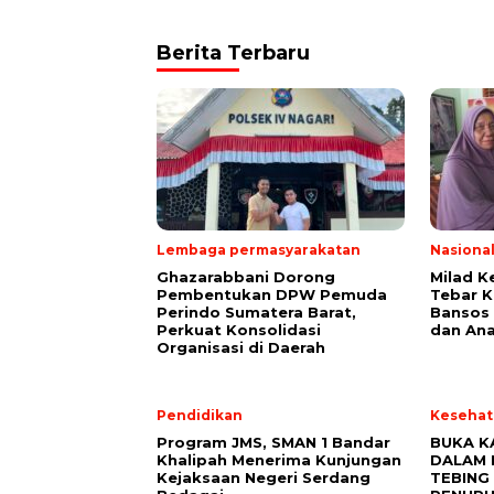
Berita Terbaru
Lembaga permasyarakatan
Nasiona
Ghazarabbani Dorong
Milad K
Pembentukan DPW Pemuda
Tebar K
Perindo Sumatera Barat,
Bansos 
Perkuat Konsolidasi
dan Ana
Organisasi di Daerah
Pendidikan
Kesehat
Program JMS, SMAN 1 Bandar
BUKA K
Khalipah Menerima Kunjungan
DALAM 
Kejaksaan Negeri Serdang
TEBING 