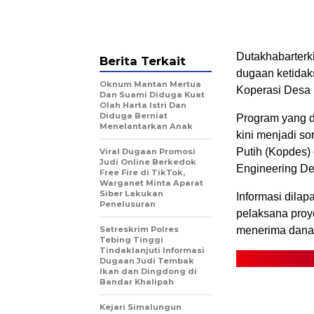
Dutakhabarterki
Berita Terkait
dugaan ketida
Oknum Mantan Mertua
Koperasi Desa 
Dan Suami Diduga Kuat
Olah Harta Istri Dan
Diduga Berniat
Program yang d
Menelantarkan Anak
kini menjadi s
Putih (Kopdes) 
Viral Dugaan Promosi
Judi Online Berkedok
Engineering De
Free Fire di TikTok,
Warganet Minta Aparat
Siber Lakukan
Informasi dila
Penelusuran
pelaksana pro
Satreskrim Polres
menerima dana s
Tebing Tinggi
Tindaklanjuti Informasi
Dugaan Judi Tembak
Ikan dan Dingdong di
Bandar Khalipah
Kejari Simalungun