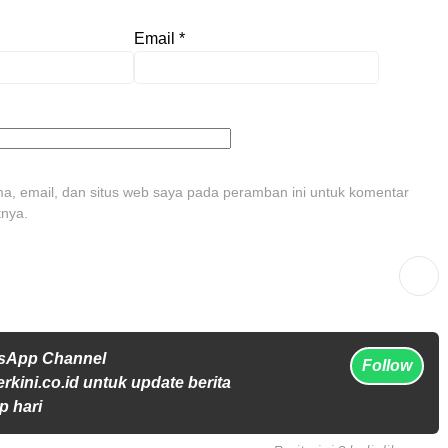
Email
*
, email, dan situs web saya pada peramban ini untuk komentar
tnya.
tsApp Channel
Follow
rkini.co.id untuk update berita
p hari