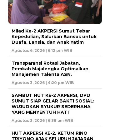
Milad Ke-2 AKPERSI Sumut Tebar
Kepedulian, Salurkan Bansos untuk
Duafa, Lansia, dan Anak Yatim
Agustus 6, 2026 | 6:12 pm WIB
Transparansi Rotasi Jabatan,
Pemkab Majalengka Optimalkan
Manajemen Talenta ASN.
Agustus 3, 2026 | 4:20 pm WIB
SAMBUT HUT KE-2 AKPERSI, DPD
SUMUT SIAP GELAR BAKTI SOSIAL:
WUJUDKAN SYUKUR SEDERHANA
YANG MENYENTUH HATI
Agustus 3, 2026 | 6:38 am WIB
HUT AKPERSI KE-2, KETUM RINO
TRIYONO AJAK SELURUH JAJARAN