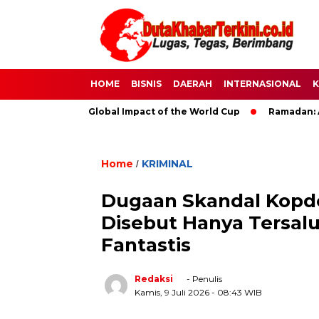
HOME
BISNIS
DAERAH
INTERNASIONAL
K
 Soccer: The Global Impact of the World Cup
Ramadan: A Mont
Home
KRIMINAL
/
Dugaan Skandal Kopde
Disebut Hanya Tersalu
Fantastis
Redaksi
- Penulis
Kamis, 9 Juli 2026
- 08:43 WIB