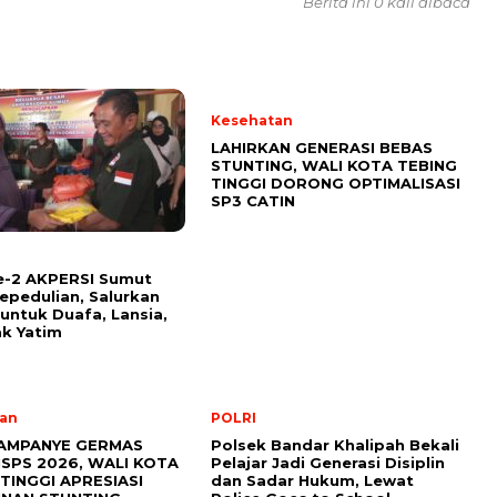
Berita ini 0 kali dibaca
Kesehatan
LAHIRKAN GENERASI BEBAS
STUNTING, WALI KOTA TEBING
TINGGI DORONG OPTIMALISASI
SP3 CATIN
l
e-2 AKPERSI Sumut
epedulian, Salurkan
untuk Duafa, Lansia,
k Yatim
an
POLRI
AMPANYE GERMAS
Polsek Bandar Khalipah Bekali
ISPS 2026, WALI KOTA
Pelajar Jadi Generasi Disiplin
TINGGI APRESIASI
dan Sadar Hukum, Lewat