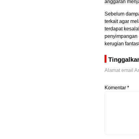
anggaran menja
Sebelum dampak
terkait agar m
terdapat kesala
penyimpangan d
kerugian fantast
Tinggalka
Alamat email An
Komentar
*