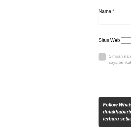
Nama
*
Situs Web
Simpan nama
saya beriku
Follow Wha
dutakhabarte
terbaru setia