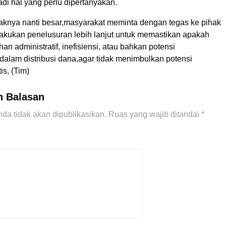
di hal yang perlu dipertanyakan.
nya nanti besar,masyarakat meminta dengan tegas ke pihak
elakukan penelusuran lebih lanjut untuk memastikan apakah
han administratif, inefisiensi, atau bahkan potensi
alam distribusi dana,agar tidak menimbulkan potensi
is, (Tim)
n Balasan
da tidak akan dipublikasikan.
Ruas yang wajib ditandai
*