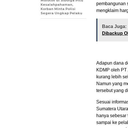
Molotov di Sibolga Picu
pembangunan sa
Kesalahpahaman,
Korban Minta Polisi
mengklaim harga
Segera Ungkap Pelaku
Baca Juga:
Dibackup 
Adapun dana de
KDMP oleh PT A
kurang lebih se
Namun yang men
tersebut yang d
Sesuai informas
Sumatera Utara
hanya sebesar 9
sampai ke pela