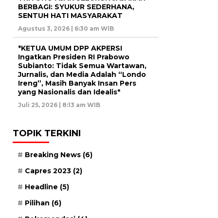
BERBAGI: SYUKUR SEDERHANA,
SENTUH HATI MASYARAKAT
Agustus 3, 2026 | 6:30 am WIB
*KETUA UMUM DPP AKPERSI
Ingatkan Presiden RI Prabowo
Subianto: Tidak Semua Wartawan,
Jurnalis, dan Media Adalah “Londo
Ireng”, Masih Banyak Insan Pers
yang Nasionalis dan Idealis*
Juli 25, 2026 | 8:13 am WIB
TOPIK TERKINI
Breaking News
(6)
Capres 2023
(2)
Headline
(5)
Pilihan
(6)