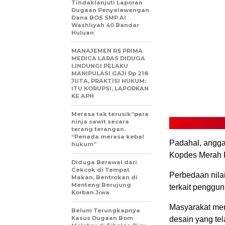
Tindaklanjuti Laporan
Dugaan Penyelewengan
Dana BOS SMP Al
Washliyah 40 Bandar
Huluan
MANAJEMEN RS PRIMA
MEDICA LARAS DIDUGA
LINDUNGI PELAKU
MANIPULASI GAJI Rp 218
JUTA, PRAKTISI HUKUM:
ITU KORUPSI, LAPORKAN
KE APH
Merasa tak terusik”para
ninja sawit secara
terang terangan.
“Penada merasa kebal
Padahal, angga
hukum”
Kopdes Merah P
Diduga Berawal dari
Cekcok di Tempat
Perbedaan nila
Makan, Bentrokan di
Menteng Berujung
terkait penggu
Korban Jiwa
Masyarakat me
Belum Terungkapnya
Kasus Dugaan Bom
desain yang te