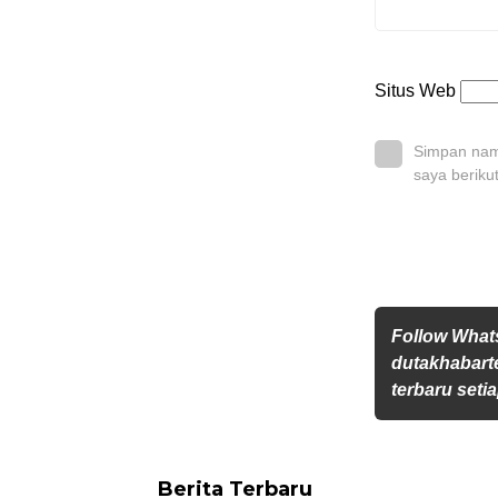
Situs Web
Simpan nama
saya beriku
Follow Wha
dutakhabarte
terbaru setia
Berita Terbaru