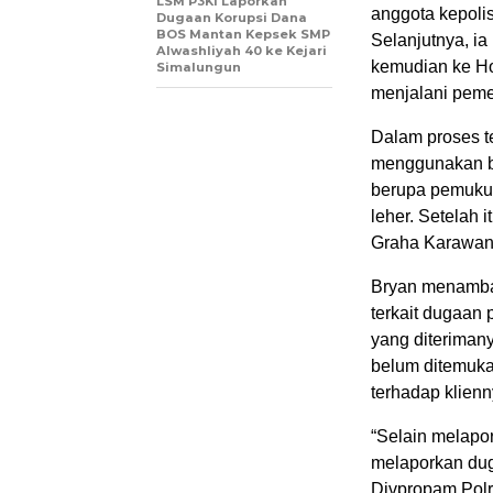
LSM P3KI Laporkan
anggota kepoli
Dugaan Korupsi Dana
BOS Mantan Kepsek SMP
Selanjutnya, i
Alwashliyah 40 ke Kejari
kemudian ke Ho
Simalungun
menjalani peme
Dalam proses t
menggunakan be
berupa pemukul
leher. Setelah
Graha Karawan
Bryan menambah
terkait dugaan
yang diteriman
belum ditemuka
terhadap klienn
“Selain melapor
melaporkan dug
Divpropam Polr