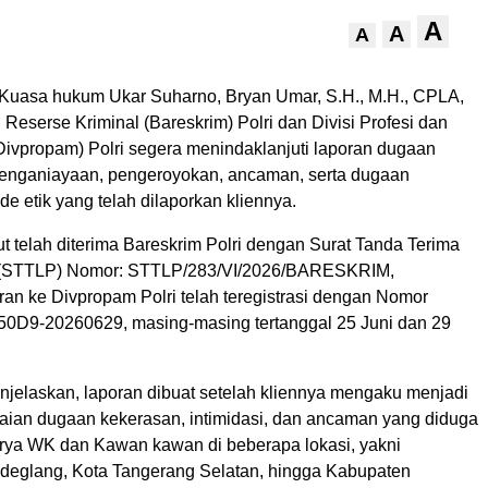
A
A
A
uasa hukum Ukar Suharno, Bryan Umar, S.H., M.H., CPLA,
eserse Kriminal (Bareskrim) Polri dan Divisi Profesi dan
vpropam) Polri segera menindaklanjuti laporan dugaan
penganiayaan, pengeroyokan, ancaman, serta dugaan
e etik yang telah dilaporkan kliennya.
t telah diterima Bareskrim Polri dengan Surat Tanda Terima
i (STTLP) Nomor: STTLP/283/VI/2026/BARESKRIM,
ran ke Divpropam Polri telah teregistrasi dengan Nomor
-50D9-20260629, masing-masing tertanggal 25 Juni dan 29
jelaskan, laporan dibuat setelah kliennya mengaku menjadi
aian dugaan kekerasan, intimidasi, dan ancaman yang diduga
rya WK dan Kawan kawan di beberapa lokasi, yakni
eglang, Kota Tangerang Selatan, hingga Kabupaten