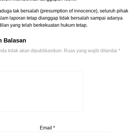
duga tak bersalah (presumption of innocence), seluruh pihak
alam laporan tetap dianggap tidak bersalah sampai adanya
ilan yang telah berkekuatan hukum tetap.
n Balasan
da tidak akan dipublikasikan.
Ruas yang wajib ditandai
*
Email
*