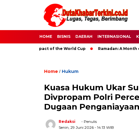
HOME
BISNIS
DAERAH
INTERNASIONAL
K
he Global Impact of the World Cup
Ramadan: A Month of Spiri
Home
Hukum
/
Kuasa Hukum Ukar Su
Divpropam Polri Perc
Dugaan Penganiayaa
Redaksi
- Penulis
Senin, 29 Juni 2026
- 14:13 WIB