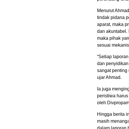
Menurut Ahmad 
tindak pidana
aparat, maka pr
dan akuntabel. D
maka pihak yan
sesuai mekani
“Setiap laporan
dan penyidikan
sangat penting 
ujar Ahmad.
Ia juga mengin
peristiwa haru
oleh Divpropam 
Hingga berita i
masih menangani
dalam laporan 