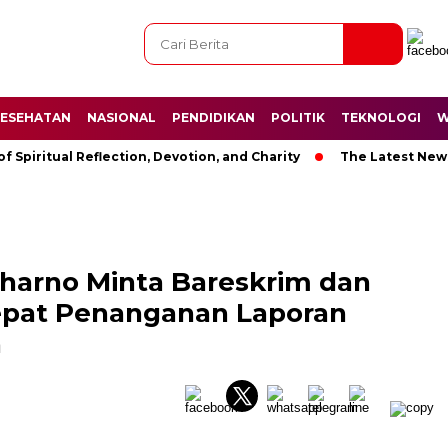
ESEHATAN
NASIONAL
PENDIDIKAN
POLITIK
TEKNOLOGI
W
tual Reflection, Devotion, and Charity
The Latest News in R&
harno Minta Bareskrim dan
epat Penanganan Laporan
n