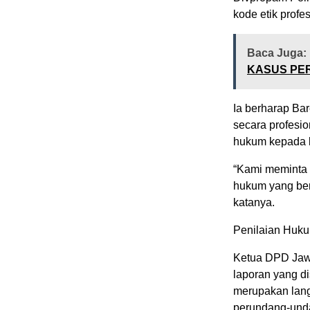
kode etik profes
Baca Juga:
KASUS PE
Ia berharap Bar
secara profesio
hukum kepada k
“Kami meminta s
hukum yang ber
katanya.
Penilaian Huk
Ketua DPD Jawa
laporan yang d
merupakan lang
perundang-und