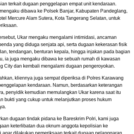
sian terkait dugaan penggelapan empat unit kendaraan.
a mengaku dibawa ke Polsek Banjar, Kabupaten Pandeglang,
tel Mercure Alam Sutera, Kota Tangerang Selatan, untuk
riksaan.
ersebut, Ukar mengaku mengalami intimidasi, ancaman
nda yang diduga senjata api, serta dugaan kekerasan fisik
an, tendangan, benturan kepala, hingga injakan pada bagian
 itu, ia juga mengaku dibawa ke sebuah rumah di kawasan
g City dan kembali mengalami dugaan pengeroyokan.
kan, kliennya juga sempat diperiksa di Polres Karawang
 penggelapan kendaraan. Namun, berdasarkan keterangan
ya, penyidik kemudian memulangkan Ukar karena saat itu
n bukti yang cukup untuk melanjutkan proses hukum
ya.
kan dugaan tindak pidana ke Bareskrim Polri, kami juga
aan keterlibatan dua oknum anggota kepolisian ke
i agar dilakukan pemeriksaan terkait dugaan pelanggaran