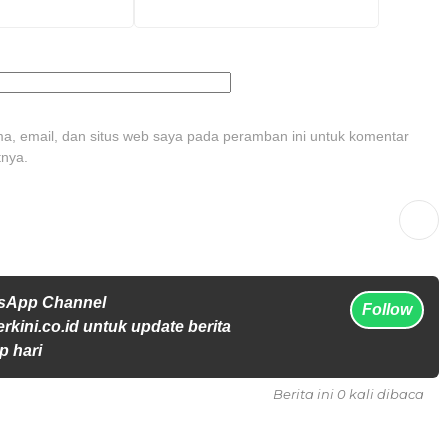
, email, dan situs web saya pada peramban ini untuk komentar
tnya.
tsApp Channel
Follow
rkini.co.id untuk update berita
p hari
Berita ini 0 kali dibaca