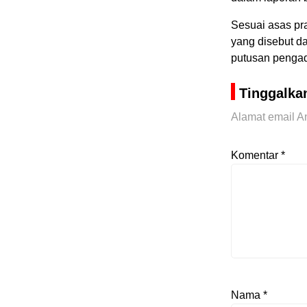
Sesuai asas pra
yang disebut d
putusan pengad
Tinggalka
Alamat email An
Komentar
*
Nama
*