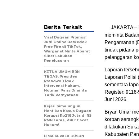
Berita Terkait
JAKARTA – K
meminta Badan R
Viral Dugaan Promosi
Judi Online Berkedok
Pengamanan (Di
Free Fire di TikTok,
tindak pidana 
Warganet Minta Aparat
Siber Lakukan
pelanggaran kod
Penelusuran
Laporan tersebu
KETUA UMUM BRN
TEGAS: Presiden
Laporan Polis
Prabowo Tidak
sementara lapo
Intervensi Hukum,
Hotman Paris Diminta
Register: 9116
Tarik Pernyataan
Juni 2026.
Kejari Simalungun
Hentikan Kasus Dugaan
Bryan Umar men
Korupsi Rp218 Juta di RS
korban serangk
PMN Laras, P3KI: Cacat
Hukum!
dilakukan Suka
Kabupaten Pand
LIMA KEPALA DUSUN