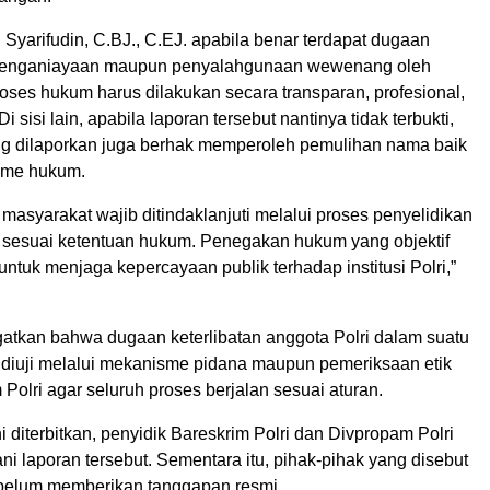
Syarifudin, C.BJ., C.EJ. apabila benar terdapat dugaan
 penganiayaan maupun penyalahgunaan wewenang oleh
oses hukum harus dilakukan secara transparan, profesional,
i sisi lain, apabila laporan tersebut nantinya tidak terbukti,
g dilaporkan juga berhak memperoleh pemulihan nama baik
sme hukum.
 masyarakat wajib ditindaklanjuti melalui proses penyelidikan
 sesuai ketentuan hukum. Penegakan hukum yang objektif
untuk menjaga kepercayaan publik terhadap institusi Polri,”
gatkan bahwa dugaan keterlibatan anggota Polri dalam suatu
s diuji melalui mekanisme pidana maupun pemeriksaan etik
Polri agar seluruh proses berjalan sesuai aturan.
ni diterbitkan, penyidik Bareskrim Polri dan Divpropam Polri
 laporan tersebut. Sementara itu, pihak-pihak yang disebut
belum memberikan tanggapan resmi.