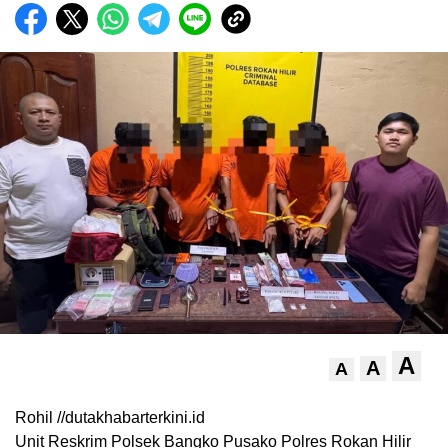
A
A
A
Rohil //dutakhabarterkini.id
Unit Reskrim Polsek Bangko Pusako Polres Rokan Hilir