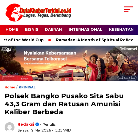
HOME
BISNIS
DAERAH
INTERNASIONAL
KESEHATAN
of the World Cup
Ramadan: A Month of Spiritual Reflection, D
/
Home
KRIMINAL
Polsek Bangko Pusako Sita Sabu
43,3 Gram dan Ratusan Amunisi
Kaliber Berbeda
Redaksi
- Penulis
Selasa, 19 Mei 2026
- 15:35 WIB