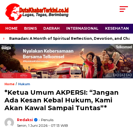
HOME
BISNIS
DAERAH
INTERNASIONAL
KESEHATAN
Ramadan: A Month of Spiritual Reflection, Devotion, and Charity
/
Home
Hukum
*Ketua Umum AKPERSI: “Jangan
Ada Kesan Kebal Hukum, Kami
Akan Kawal Sampai Tuntas”*
Redaksi
- Penulis
Senin, 1 Juni 2026
- 07:13 WIB