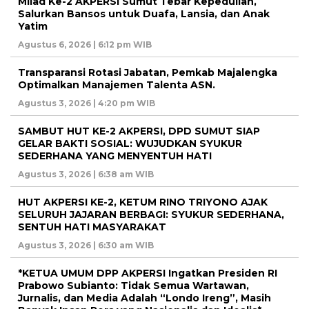
Milad Ke-2 AKPERSI Sumut Tebar Kepedulian,
Salurkan Bansos untuk Duafa, Lansia, dan Anak
Yatim
Agustus 6, 2026 | 6:12 pm WIB
Transparansi Rotasi Jabatan, Pemkab Majalengka
Optimalkan Manajemen Talenta ASN.
Agustus 3, 2026 | 4:20 pm WIB
SAMBUT HUT KE-2 AKPERSI, DPD SUMUT SIAP
GELAR BAKTI SOSIAL: WUJUDKAN SYUKUR
SEDERHANA YANG MENYENTUH HATI
Agustus 3, 2026 | 6:38 am WIB
HUT AKPERSI KE-2, KETUM RINO TRIYONO AJAK
SELURUH JAJARAN BERBAGI: SYUKUR SEDERHANA,
SENTUH HATI MASYARAKAT
Agustus 3, 2026 | 6:30 am WIB
*KETUA UMUM DPP AKPERSI Ingatkan Presiden RI
Prabowo Subianto: Tidak Semua Wartawan,
Jurnalis, dan Media Adalah “Londo Ireng”, Masih