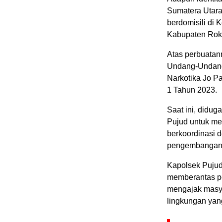
Sumatera Utara,
berdomisili di
Kabupaten Roka
Atas perbuatan
Undang-Undang
Narkotika Jo P
1 Tahun 2023.
Saat ini, didug
Pujud untuk men
berkoordinasi 
pengembangan 
Kapolsek Puju
memberantas pe
mengajak masya
lingkungan yan