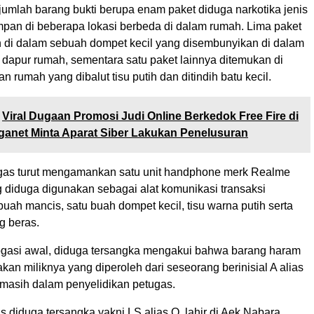
mlah barang bukti berupa enam paket diduga narkotika jenis
mpan di beberapa lokasi berbeda di dalam rumah. Lima paket
 di dalam sebuah dompet kecil yang disembunyikan di dalam
 dapur rumah, sementara satu paket lainnya ditemukan di
n rumah yang dibalut tisu putih dan ditindih batu kecil.
Viral Dugaan Promosi Judi Online Berkedok Free Fire di
ganet Minta Aparat Siber Lakukan Penelusuran
tugas turut mengamankan satu unit handphone merk Realme
g diduga digunakan sebagai alat komunikasi transaksi
 buah mancis, satu buah dompet kecil, tisu warna putih serta
g beras.
erogasi awal, diduga tersangka mengakui bahwa barang haram
kan miliknya yang diperoleh dari seseorang berinisial A alias
 masih dalam penyelidikan petugas.
s diduga tersangka yakni LS alias O, lahir di Aek Nabara,