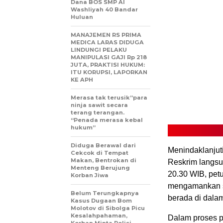
Dana BOS SMP Al
Washliyah 40 Bandar
Huluan
MANAJEMEN RS PRIMA
MEDICA LARAS DIDUGA
LINDUNGI PELAKU
MANIPULASI GAJI Rp 218
JUTA, PRAKTISI HUKUM:
ITU KORUPSI, LAPORKAN
KE APH
Merasa tak terusik”para
ninja sawit secara
terang terangan.
“Penada merasa kebal
hukum”
Diduga Berawal dari
Menindaklanjuti
Cekcok di Tempat
Makan, Bentrokan di
Reskrim langsu
Menteng Berujung
20.30 WIB, pet
Korban Jiwa
mengamankan se
Belum Terungkapnya
berada di dala
Kasus Dugaan Bom
Molotov di Sibolga Picu
Kesalahpahaman,
Dalam proses p