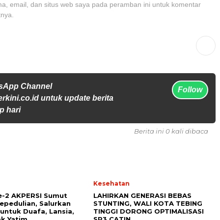
, email, dan situs web saya pada peramban ini untuk komentar
tnya.
tsApp Channel
Follow
rkini.co.id untuk update berita
p hari
Berita ini 0 kali dibaca
l
Kesehatan
e-2 AKPERSI Sumut
LAHIRKAN GENERASI BEBAS
epedulian, Salurkan
STUNTING, WALI KOTA TEBING
untuk Duafa, Lansia,
TINGGI DORONG OPTIMALISASI
k Yatim
SP3 CATIN