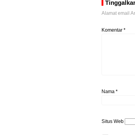
Tinggalka
Alamat email An
Komentar
*
Nama
*
Situs Web