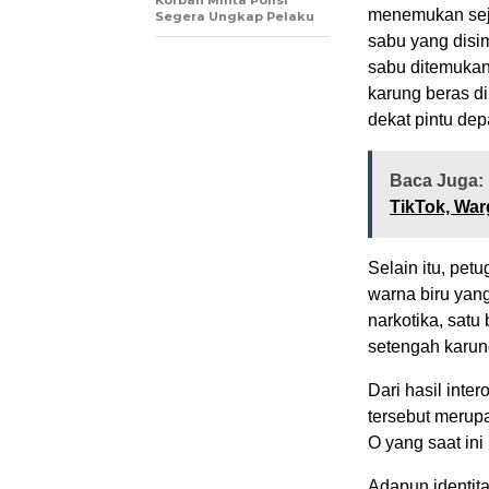
Korban Minta Polisi
menemukan seju
Segera Ungkap Pelaku
sabu yang disi
sabu ditemukan
karung beras di
dekat pintu depa
Baca Juga:
TikTok, War
Selain itu, pe
warna biru yan
narkotika, satu
setengah karun
Dari hasil int
tersebut merupa
O yang saat ini
Adapun identita