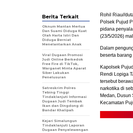
Rohil Riau//dut
Berita Terkait
Polsek Pujud P
Oknum Mantan Mertua
pidana penyala
Dan Suami Diduga Kuat
Olah Harta Istri Dan
(23/5/2026) ma
Diduga Berniat
Menelantarkan Anak
Dalam pengungk
beserta barang 
Viral Dugaan Promosi
Judi Online Berkedok
Free Fire di TikTok,
Kapolsek Pujud
Warganet Minta Aparat
Siber Lakukan
Rendi Lopiga T
Penelusuran
tersebut berawa
Satreskrim Polres
narkotika di s
Tebing Tinggi
Medan, Dusun 
Tindaklanjuti Informasi
Dugaan Judi Tembak
Kecamatan Puju
Ikan dan Dingdong di
Bandar Khalipah
Kejari Simalungun
Tindaklanjuti Laporan
Dugaan Penyelewengan