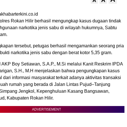
A
A
akhabarterkini.co.id
olres Rokan Hilir berhasil mengungkap kasus dugaan tindak
hgunaan narkotika jenis sabu di wilayah hukumnya, Sabtu
lam.
apan tersebut, petugas berhasil mengamankan seorang pria
bukti narkotika jenis sabu dengan berat kotor 5,35 gram.
 AKP Boy Setiawan, S.A.P., M.Si melalui Kanit Reskrim IPDA
arigan, S.H., M.H menjelaskan bahwa pengungkapan kasus
l dari informasi masyarakat terkait adanya aktivitas transaksi
ebuah rumah yang berada di Jalan Lintas Pujud–Tanjung
Simpang Jengkol, Kepenghuluan Kasang Bangsawan,
d, Kabupaten Rokan Hilir.
ADVERTISEMENT