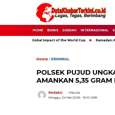
HOME
BISNIS
DAERAH
INTERNASIONAL
K
Soccer: The Global Impact of the World Cup
Ramadan: A Month
Home
KRIMINAL
/
POLSEK PUJUD UNGK
AMANKAN 5,35 GRAM
Redaksi
- Penulis
Minggu, 24 Mei 2026
- 16:10 WIB