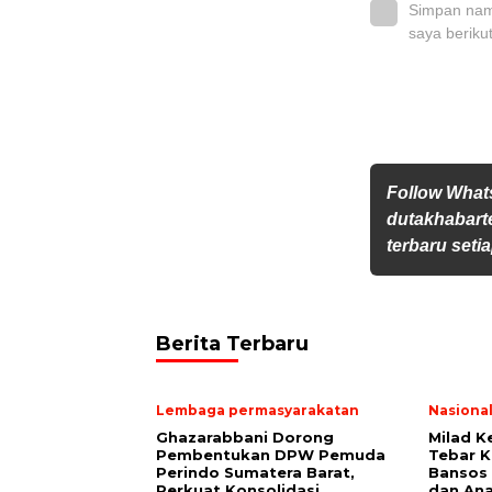
Simpan nama
saya beriku
Follow Wha
dutakhabarte
terbaru setia
Berita Terbaru
Lembaga permasyarakatan
Nasiona
Ghazarabbani Dorong
Milad K
Pembentukan DPW Pemuda
Tebar K
Perindo Sumatera Barat,
Bansos 
Perkuat Konsolidasi
dan Ana