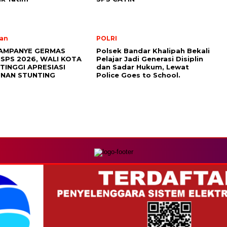
an
POLRI
AMPANYE GERMAS
Polsek Bandar Khalipah Bekali
ISPS 2026, WALI KOTA
Pelajar Jadi Generasi Disiplin
TINGGI APRESIASI
dan Sadar Hukum, Lewat
NAN STUNTING
Police Goes to School.
MEDIA NETWORK
com
Instagram.com
Whatsapp.com
Tiktok.com
Twitter.com
Y