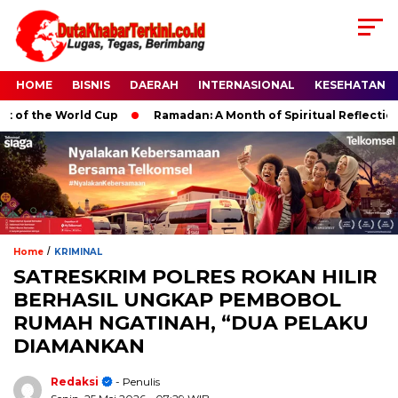
HOME
BISNIS
DAERAH
INTERNASIONAL
KESEHATAN
 World Cup
Ramadan: A Month of Spiritual Reflection, Devotio
/
Home
KRIMINAL
SATRESKRIM POLRES ROKAN HILIR
BERHASIL UNGKAP PEMBOBOL
RUMAH NGATINAH, “DUA PELAKU
DIAMANKAN
Redaksi
- Penulis