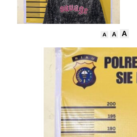
A
A
A