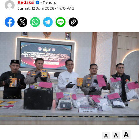
Redaksi
- Penulis
Jumat, 12 Juni 2026
- 14:18 WIB
A
A
A